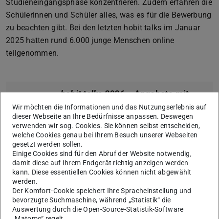
Studieneingangsphase konzentrieren. Zudem erfahren die
Schülerinnen und Schüler alles, was es für die Bewerbung
zu beachten gibt. Bei den letzten hobit talks im Januar
2025 hatten rund 6.000 junge Menschen online
teilgenommen.
hobit talks 2026
– Angebote mit
Informatikbezug
Wir möchten die Informationen und das Nutzungserlebnis auf
dieser Webseite an Ihre Bedürfnisse anpassen. Deswegen
Wann?
verwenden wir sog. Cookies. Sie können selbst entscheiden,
Mittwoch, 28.01.2026
welche Cookies genau bei Ihrem Besuch unserer Webseiten
gesetzt werden sollen.
13:00 – 14:00 informatik@work
Einige Cookies sind für den Abruf der Website notwendig,
15:00 – 16:00 Informatik – mehr als
damit diese auf Ihrem Endgerät richtig anzeigen werden
kann. Diese essentiellen Cookies können nicht abgewählt
Programmieren
werden.
Donnerstag, 29.01.2026
Der Komfort-Cookie speichert Ihre Spracheinstellung und
11:00 – 12:00 Informatik dual studieren
bevorzugte Suchmaschine, während „Statistik“ die
Auswertung durch die Open-Source-Statistik-Software
12:00 – 13:00 Informatiknah studieren
„Matomo“ regelt.