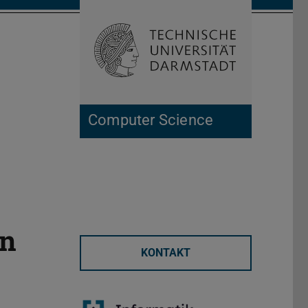
Open search 
Home of 
Computer Science
en
KONTAKT