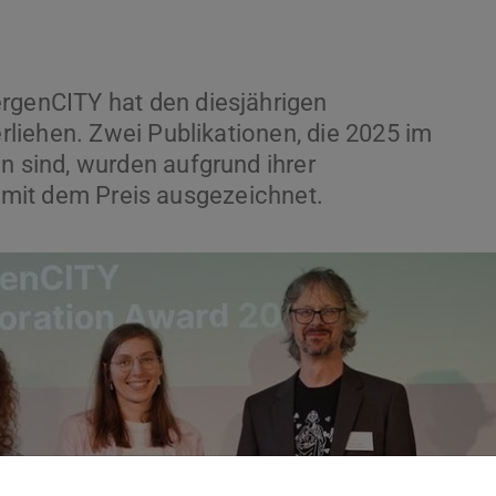
enCITY hat den diesjährigen
liehen. Zwei Publikationen, die 2025 im
sind, wurden aufgrund ihrer
t mit dem Preis ausgezeichnet.