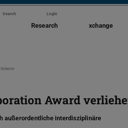
Search
Login
s
Research
xchange
Science
boration Award verlieh
ch außerordentliche interdisziplinäre