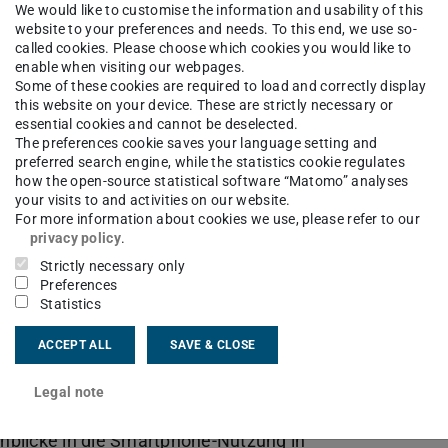
We would like to customise the information and usability of this
website to your preferences and needs. To this end, we use so-
called cookies. Please choose which cookies you would like to
enable when visiting our webpages.
Some of these cookies are required to load and correctly display
this website on your device. These are strictly necessary or
essential cookies and cannot be deselected.
The preferences cookie saves your language setting and
preferred search engine, while the statistics cookie regulates
how the open-source statistical software “Matomo” analyses
your visits to and activities on our website.
For more information about cookies we use, please refer to our
privacy policy
.
Strictly necessary only
Preferences
Statistics
n Janzen, Florentin Putz und Marc-André
ACCEPT ALL
SAVE & CLOSE
s mit Smartphone-Apps passiert, wenn in einer
kale Mobilfunkkonnektivität zur Verfügung steht
.
Legal note
e on Human Factors in Computing Systems 2026
Einblicke in die Smartphone-Nutzung in