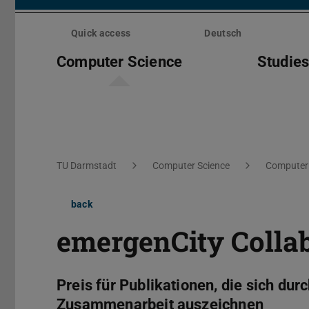
Skip
menu
Quick access
Deutsch
Computer Science
Studie
You are here:
TU Darmstadt
Computer Science
Computer 
back
emergenCity Colla
Preis für Publikationen, die sich dur
Zusammenarbeit auszeichnen