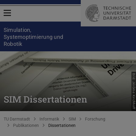
Menü öffnen
Simulation,
Systemoptimierung und
Robotik
Bild: Jérôme Kirchhoff
SIM Dissertationen
Sie befinden sich hier:
TU Darmstadt
Informatik
SIM
Forschung
Publikationen
Dissertationen