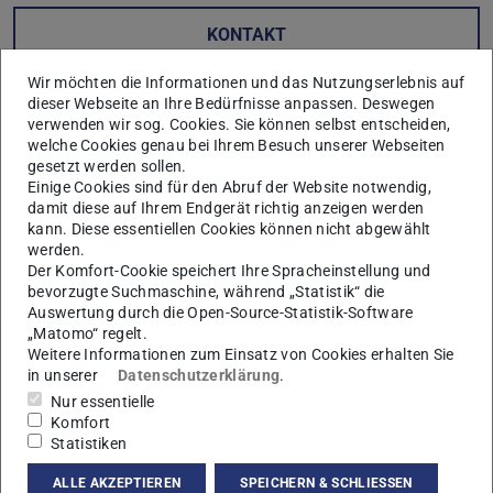
KONTAKT
Wir möchten die Informationen und das Nutzungserlebnis auf
dieser Webseite an Ihre Bedürfnisse anpassen. Deswegen
verwenden wir sog. Cookies. Sie können selbst entscheiden,
welche Cookies genau bei Ihrem Besuch unserer Webseiten
gesetzt werden sollen.
Einige Cookies sind für den Abruf der Website notwendig,
Fehler beim Laden der Daten
damit diese auf Ihrem Endgerät richtig anzeigen werden
Beim Laden der Publikationsdaten von
TUbiblio
ist ein
kann. Diese essentiellen Cookies können nicht abgewählt
Fehler aufgetreten. Bitte versuchen Sie es zu einem
werden.
späteren Zeitpunkt erneut.
Der Komfort-Cookie speichert Ihre Spracheinstellung und
bevorzugte Suchmaschine, während „Statistik“ die
Auswertung durch die Open-Source-Statistik-Software
„Matomo“ regelt.
Weitere Informationen zum Einsatz von Cookies erhalten Sie
in unserer
Datenschutzerklärung
.
Hier geht es zu allen Publikationen
Nur essentielle
Komfort
Statistiken
ALLE AKZEPTIEREN
SPEICHERN & SCHLIESSEN