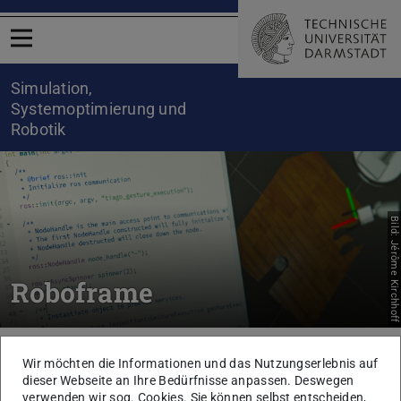
Menü öffnen
Simulation,
Systemoptimierung und
Robotik
Bild: Jérôme Kirchhoff
Roboframe
Sie befinden sich hier:
TU Darmstadt
Informatik
SIM
Forschung
Software
Wir möchten die Informationen und das Nutzungserlebnis auf
Roboframe
dieser Webseite an Ihre Bedürfnisse anpassen. Deswegen
verwenden wir sog. Cookies. Sie können selbst entscheiden,