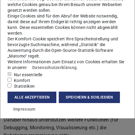
welche Cookies genau bei Ihrem Besuch unserer Webseiten
KONTAKT
gesetzt werden sollen.
Einige Cookies sind für den Abruf der Website notwendig,
damit diese auf Ihrem Endgerät richtig anzeigen werden
kann. Diese essentiellen Cookies können nicht abgewählt
werden.
Der Komfort-Cookie speichert Ihre Spracheinstellung und
bevorzugte Suchmaschine, während „Statistik“ die
Roboframe
bietet die Funktionalität einer Middleware
Auswertung durch die Open-Source-Statistik-Software
„Matomo“ regelt.
für Roboter, die die Kommunikation zwischen Sensoren,
Weitere Informationen zum Einsatz von Cookies erhalten Sie
Antrieben und Onboard-Recheneinheiten einerseits und
in unserer
Datenschutzerklärung
.
unterschiedlichen Modulen der
Nur essentielle
Softwaresteuerungsarchitektur (z.B. Lokalisierung,
Komfort
Statistiken
Verhaltenssteuerung) unter unterschiedlichen
Echtzeitbedingungen realisiert. Dadurch wird die
ALLE AKZEPTIEREN
SPEICHERN & SCHLIESSEN
Modularität der Roboter-Hard- und Software und die
Impressum
Wiederverwendbarkeit von Komponenten unterstützt.
Darüber hinaus unterstützen weitere Funktionen (für
Debugging, Monitoring, Visualisierung etc.) die