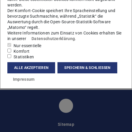
werden.
KONTAKT
Der Komfort-Cookie speichert Ihre Spracheinstellung und
bevorzugte Suchmaschine, während „Statistik“ die
Auswertung durch die Open-Source-Statistik-Software
„Matomo“ regelt.
Weitere Informationen zum Einsatz von Cookies erhalten Sie
in unserer
Datenschutzerklärung
.
Nur essentielle
Komfort
Die Extensible Agent Behavior Specification Language
Statistiken
XABSL
ermöglicht die effektive Beschreibung komplexen
ALLE AKZEPTIEREN
SPEICHERN & SCHLIESSEN
Verhaltens autonomer Roboter und Multiagentensysteme
mit hierarchischen Zustandsautomaten.
Impressum
Simulation, Systemoptim
Sitemap