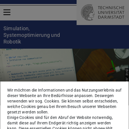
Menü öffnen
Simulation,
Systemoptimierung und
Robotik
Bild: Jérôme Kirchhoff
Wir möchten die Informationen und das Nutzungserlebnis auf
XABSL
dieser Webseite an Ihre Bedürfnisse anpassen. Deswegen
verwenden wir sog. Cookies. Sie können selbst entscheiden,
welche Cookies genau bei Ihrem Besuch unserer Webseiten
gesetzt werden sollen.
Sie befinden sich hier:
TU Darmstadt
Informatik
SIM
Forschung
Software
Einige Cookies sind für den Abruf der Website notwendig,
XABSL
damit diese auf Ihrem Endgerät richtig anzeigen werden
kann. Diese essentiellen Cookies können nicht abgewählt