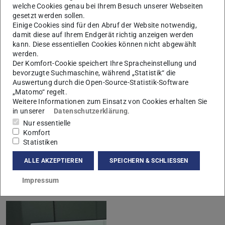
welche Cookies genau bei Ihrem Besuch unserer Webseiten
gesetzt werden sollen.
Einige Cookies sind für den Abruf der Website notwendig,
damit diese auf Ihrem Endgerät richtig anzeigen werden
kann. Diese essentiellen Cookies können nicht abgewählt
werden.
Der Komfort-Cookie speichert Ihre Spracheinstellung und
bevorzugte Suchmaschine, während „Statistik“ die
Auswertung durch die Open-Source-Statistik-Software
„Matomo“ regelt.
Weitere Informationen zum Einsatz von Cookies erhalten Sie
in unserer
Datenschutzerklärung
.
Links & Downloads
Nur essentielle
Komfort
Four-Legged Robots Playing Soccer
Statistiken
Videos Darmstadt Dribbling Dackels
ALLE AKZEPTIEREN
SPEICHERN & SCHLIESSEN
Impressum
Darmstadt Dribblers