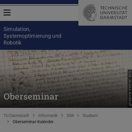
Menü öffnen
Simulation,
Systemoptimierung und
Robotik
Bild: Jérôme Kirchhoff
Oberseminar
Sie befinden sich hier:
TU Darmstadt
Informatik
SIM
Studium
Oberseminar-Kalender