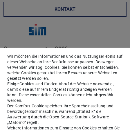
KONTAKT
Sommersemester 2026
Wir möchten die Informationen und das Nutzungserlebnis auf
Im Oberseminar berichten
dieser Webseite an Ihre Bedürfnisse anpassen. Deswegen
Gastwissenschaftler/innen, wissenschaftliche
verwenden wir sog. Cookies. Sie können selbst entscheiden,
Mitarbeiter/innen und Doktoranden/innen und
welche Cookies genau bei Ihrem Besuch unserer Webseiten
gesetzt werden sollen.
Studierende im Hauptstudium über aktuelle
Einige Cookies sind für den Abruf der Website notwendig,
Forschungsthemen und eigene Ergebnisse.
damit diese auf Ihrem Endgerät richtig anzeigen werden
kann. Diese essentiellen Cookies können nicht abgewählt
werden.
Sie können sich die Termine mit dem
Kalenderlink
Der Komfort-Cookie speichert Ihre Spracheinstellung und
bevorzugte Suchmaschine, während „Statistik“ die
direkt in Ihrem Kalender anzeigen lassen, um über
Auswertung durch die Open-Source-Statistik-Software
aktuelle Vorträge in unserem Oberseminar informiert zu
„Matomo“ regelt.
sein.
Weitere Informationen zum Einsatz von Cookies erhalten Sie