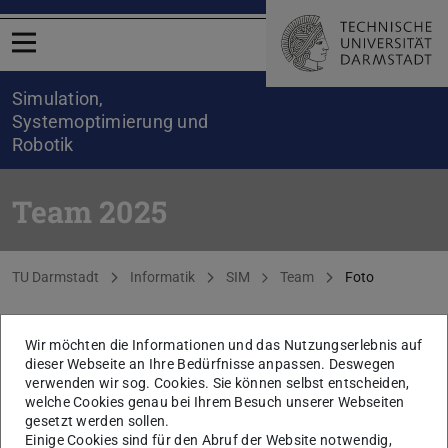
Menü öffnen
Simulation,
Systemoptimierung und
Robotik
Team 2025
Sie befinden sich hier:
TU Darmstadt
Informatik
SIM
Team
Foto
KONTAKT
Wir möchten die Informationen und das Nutzungserlebnis auf
dieser Webseite an Ihre Bedürfnisse anpassen. Deswegen
verwenden wir sog. Cookies. Sie können selbst entscheiden,
welche Cookies genau bei Ihrem Besuch unserer Webseiten
gesetzt werden sollen.
Einige Cookies sind für den Abruf der Website notwendig,