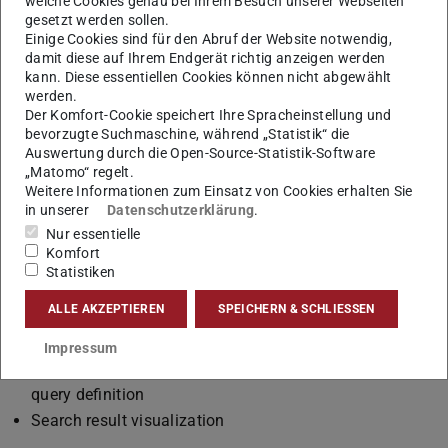
B
i
l
d
:
G
R
I
S
T
U
D
r
m
s
t
a
d
welche Cookies genau bei Ihrem Besuch unserer Webseiten
gesetzt werden sollen.
Einige Cookies sind für den Abruf der Website notwendig,
damit diese auf Ihrem Endgerät richtig anzeigen werden
kann. Diese essentiellen Cookies können nicht abgewählt
a
t
werden.
Der Komfort-Cookie speichert Ihre Spracheinstellung und
Visual search enables browsing, searching and retrieving
bevorzugte Suchmaschine, während „Statistik“ die
data items (e.g.: time series, graphs, cultural heritage 3D
Auswertung durch die Open-Source-Statistik-Software
objects, etc.) from a large database of digit objects using
„Matomo“ regelt.
Weitere Informationen zum Einsatz von Cookies erhalten Sie
visual-interactive interfaces.
in unserer
Datenschutzerklärung
.
GRIS researches novel
Nur essentielle
Komfort
Data descriptors and similarity functions for retrieving
Statistiken
most similar objects from the database
ALLE AKZEPTIEREN
SPEICHERN & SCHLIESSEN
Visual-interactive interfaces for exploring and retrieving
data from databases
Impressum
Sketching and visual-interactive drawing methods for
query definition
Search result visualization