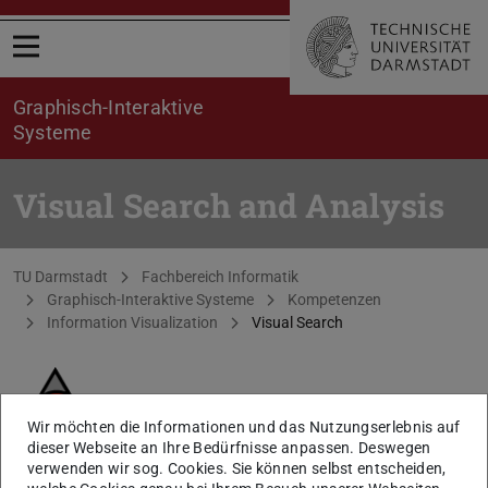
Menü öffnen
Graphisch-Interaktive
Systeme
Visual Search and Analysis
Sie befinden sich hier:
TU Darmstadt
Fachbereich Informatik
Graphisch-Interaktive Systeme
Kompetenzen
Information Visualization
Visual Search
Wir möchten die Informationen und das Nutzungserlebnis auf
dieser Webseite an Ihre Bedürfnisse anpassen. Deswegen
verwenden wir sog. Cookies. Sie können selbst entscheiden,