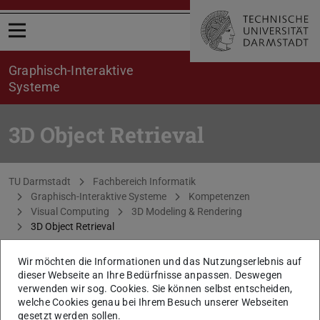
Menü öffnen
Graphisch-Interaktive
Systeme
3D Object Retrieval
Sie befinden sich hier:
TU Darmstadt
Fachbereich Informatik
Graphisch-Interaktive Systeme
Kompetenzen
Visual Computing
3D Modeling & Rendering
3D Object Retrieval
Wir möchten die Informationen und das Nutzungserlebnis auf
dieser Webseite an Ihre Bedürfnisse anpassen. Deswegen
verwenden wir sog. Cookies. Sie können selbst entscheiden,
welche Cookies genau bei Ihrem Besuch unserer Webseiten
gesetzt werden sollen.