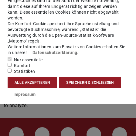
Einige Cookies sind für den Abruf der Website notwendig,
Our expertise in Image Segmentation is reflected by and
damit diese auf Ihrem Endgerät richtig anzeigen werden
related to several lectures, projects, as well experts.
kann. Diese essentiellen Cookies können nicht abgewählt
werden.
We devise segmentation algorithms as a pre-processing
Der Komfort-Cookie speichert Ihre Spracheinstellung und
bevorzugte Suchmaschine, während „Statistik“ die
step for pre-oprative surgical planning and computer
Auswertung durch die Open-Source-Statistik-Software
aided diagnosis.
„Matomo“ regelt.
Weitere Informationen zum Einsatz von Cookies erhalten Sie
in unserer
Datenschutzerklärung
.
Image Segmentation explained
Nur essentielle
Komfort
Statistiken
Image segmentation is a field of research, where a digital
medical image is partitioned into multiple segments (sets
ALLE AKZEPTIEREN
SPEICHERN & SCHLIESSEN
of pixels). The goal of segmentation is to simplify the
Impressum
representation of an image into something that is easier
to analyze.