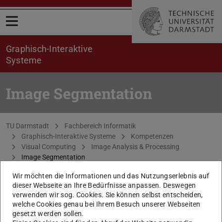
Menü öffnen
Graphisch-Interaktive
Systeme
Image Segmentation
Sie befinden sich hier:
TU Darmstadt
Fachbereich Informatik
Graphisch-Interaktive Systeme
Kompetenzen
Visual Computing
Image Analysis & Processing
Image Segmentation
Wir möchten die Informationen und das Nutzungserlebnis auf
dieser Webseite an Ihre Bedürfnisse anpassen. Deswegen
verwenden wir sog. Cookies. Sie können selbst entscheiden,
welche Cookies genau bei Ihrem Besuch unserer Webseiten
gesetzt werden sollen.