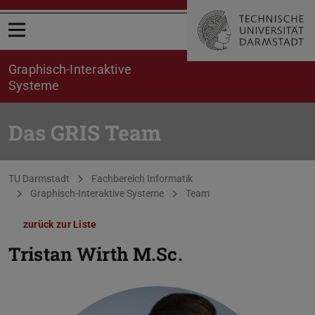
Menü öffnen
Graphisch-Interaktive
Systeme
Das GRIS Team
Sie befinden sich hier:
TU Darmstadt
Fachbereich Informatik
Graphisch-Interaktive Systeme
Team
zurück zur Liste
Tristan Wirth
M.Sc.