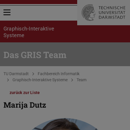
Menü öffnen
Graphisch-Interaktive
Systeme
Das GRIS Team
Sie befinden sich hier:
TU Darmstadt
Fachbereich Informatik
Graphisch-Interaktive Systeme
Team
zurück zur Liste
Marija Dutz