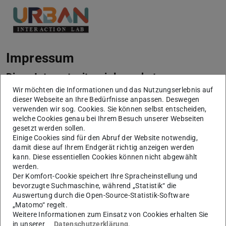
Impressum
Diese Internetseite wird angeboten von:
Wir möchten die Informationen und das Nutzungserlebnis auf
Technische Universität Darmstadt
dieser Webseite an Ihre Bedürfnisse anpassen. Deswegen
Karolinenplatz 5
verwenden wir sog. Cookies. Sie können selbst entscheiden,
welche Cookies genau bei Ihrem Besuch unserer Webseiten
64289
Darmstadt
gesetzt werden sollen.
+49 6151 16-01
Einige Cookies sind für den Abruf der Website notwendig,
damit diese auf Ihrem Endgerät richtig anzeigen werden
vertreten durch die Präsidentin der Technischen
kann. Diese essentiellen Cookies können nicht abgewählt
Universität Darmstadt, Prof. Dr. Tanja Brühl
werden.
Der Komfort-Cookie speichert Ihre Spracheinstellung und
Die Technische Universität Darmstadt ist eine
bevorzugte Suchmaschine, während „Statistik“ die
Auswertung durch die Open-Source-Statistik-Software
rechtsfähige Körperschaft des öffentlichen Rechts gemäß
„Matomo“ regelt.
§ 1 Abs. 1 i.V.m. § 2 Abs. 1 Nr. 1 HHG (Hessisches
Weitere Informationen zum Einsatz von Cookies erhalten Sie
Hochschulgesetz vom 14. Dezember 2009, GVBl. I S.
in unserer
Datenschutzerklärung
.