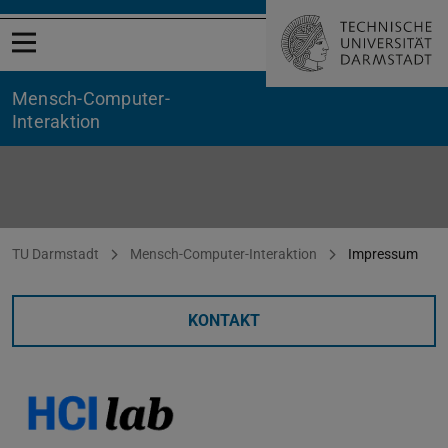
Menü öffnen
Mensch-Computer-
Interaktion
Impressum
Sie befinden sich hier:
TU Darmstadt
Mensch-Computer-Interaktion
Impressum
KONTAKT