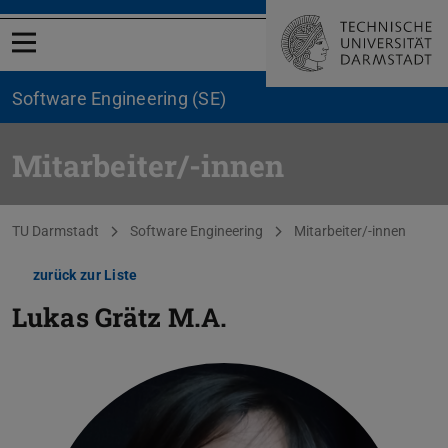
Menü öffnen
Software Engineering (SE)
Mitarbeiter/-innen
Sie befinden sich hier:
TU Darmstadt
Software Engineering
Mitarbeiter/-innen
zurück zur Liste
Lukas Grätz
M.A.