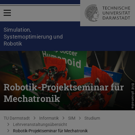
Menü öffnen
Simulation,
Systemoptimierung und
Robotik
Robotik-Projektseminar für
Bild: phoxmedia
Mechatronik
Sie befinden sich hier:
TU Darmstadt
Informatik
SIM
Studium
Lehrveranstaltungsübersicht
Robotik-Projektseminar für Mechatronik