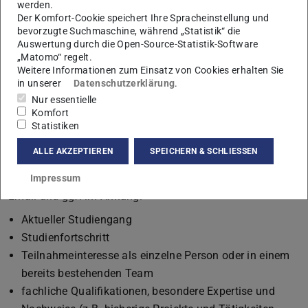
wenden Sie sich bei Interesse mit folgenden
werden.
Der Komfort-Cookie speichert Ihre Spracheinstellung und
Informationen an die EMail-Adresse:
bevorzugte Suchmaschine, während „Statistik“ die
ps-mechatronik 'at' sim.tu-darmstadt.de
Auswertung durch die Open-Source-Statistik-Software
„Matomo“ regelt.
Betreff/Subject:
[PS-M] <Name>
Weitere Informationen zum Einsatz von Cookies erhalten Sie
in unserer
Datenschutzerklärung
.
Den Platzhalter <Name> durch Ihren Vor- und Nachnamen
Nur essentielle
ersetzen.
Komfort
Statistiken
Beispiel – Subject:
[PS-M] Maxi Muster
ALLE AKZEPTIEREN
SPEICHERN & SCHLIESSEN
Email-Text:
Bitte senden Sie folgende Informationen im Text der
Impressum
Email und ggf. im Anhang:
Aktueller Studiengang
Studienfortschritt
Teilnahmeinteresse als einzelne Person oder in einem
bereits bestehenden Team
fachliche Qualifikationen, besondere Expertise und