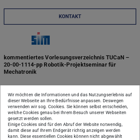
KONTAKT
kommentiertes Vorlesungsverzeichnis TUCaN –
20-00-1114-pp Robotik-Projektseminar für
Mechatronik
Am Fachgebiet kann jedes Winter- oder Sommersemester
Wir möchten die Informationen und das Nutzungserlebnis auf
ein Robotik-Projektseminar für Studierende im
Master-
dieser Webseite an Ihre Bedürfnisse anpassen. Deswegen
verwenden wir sog. Cookies. Sie können selbst entscheiden,
Studiengang Mechatronik
durchgeführt werden
welche Cookies genau bei Ihrem Besuch unserer Webseiten
(abhängig von der Verfügbarkeit an Themen). Diese
gesetzt werden sollen.
Themen sind in der Regel eng an
laufende
Einige Cookies sind für den Abruf der Website notwendig,
damit diese auf Ihrem Endgerät richtig anzeigen werden
Forschungs- und Entwicklungsprojekte
gekoppelt. Bitte
kann. Diese essentiellen Cookies können nicht abgewählt