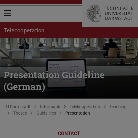
Open menu
Telecooperation
Presentation Guideline
(German)
You are here:
TU Darmstadt
Informatik
Telekooperation
Teaching
Theses
Guidelines
Presentation
CONTACT