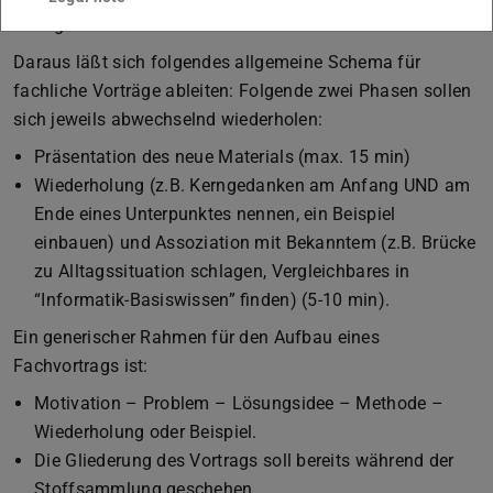
negativ beeinflussen.
Daraus läßt sich folgendes allgemeine Schema für
fachliche Vorträge ableiten: Folgende zwei Phasen sollen
sich jeweils abwechselnd wiederholen:
Präsentation des neue Materials (max. 15 min)
Wiederholung (z.B. Kerngedanken am Anfang UND am
Ende eines Unterpunktes nennen, ein Beispiel
einbauen) und Assoziation mit Bekanntem (z.B. Brücke
zu Alltagssituation schlagen, Vergleichbares in
“Informatik-Basiswissen” finden) (5-10 min).
Ein generischer Rahmen für den Aufbau eines
Fachvortrags ist:
Motivation – Problem – Lösungsidee – Methode –
Wiederholung oder Beispiel.
Die Gliederung des Vortrags soll bereits während der
Stoffsammlung geschehen.