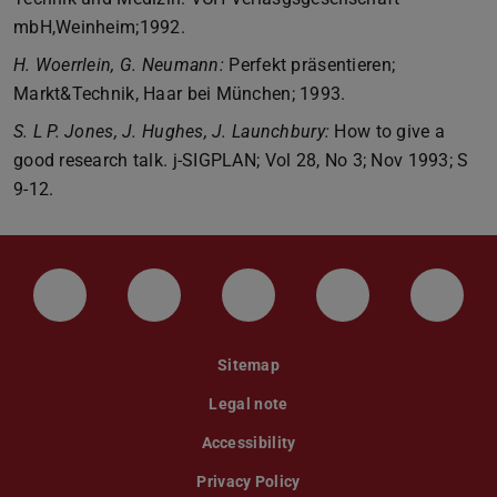
mbH,Weinheim;1992.
H. Woerrlein, G. Neumann:
Perfekt präsentieren;
Markt&Technik, Haar bei München; 1993.
S. L P. Jones, J. Hughes, J. Launchbury:
How to give a
good research talk. j-SIGPLAN; Vol 28, No 3; Nov 1993; S
9-12.
LinkedIn-Seite der TU Darmstadt
Instagram-Kanal der TU Darmstad
Bluesky-Kanal der TU D
Facebook-Seite
YouTu
Sitemap
Legal note
Accessibility
Privacy Policy