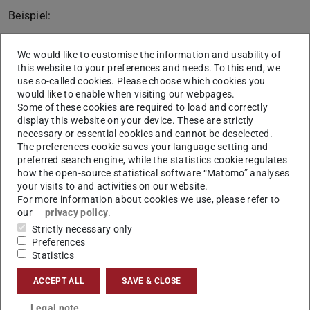
Beispiel:
Mühlhäuser, M.; Gecsei, J.:
Services, Frameworks, and
We would like to customise the information and usability of
Paradigms for Distributed Multimedia Applications. IEEE
this website to your preferences and needs. To this end, we
Multimedia Journal; Vol 3, No 3; Fall 1996; pp. 48 – 61.
use so-called cookies. Please choose which cookies you
would like to enable when visiting our webpages.
Vortragsaufbau
Some of these cookies are required to load and correctly
display this website on your device. These are strictly
Ziel der Präsentation ist, daß die anderen Teilnehmer des
necessary or essential cookies and cannot be deselected.
Seminars über das jeweilige Thema etwas Lernen. Dazu
The preferences cookie saves your language setting and
kurz ein Ausflug in die Psychologie:
preferred search engine, while the statistics cookie regulates
how the open-source statistical software “Matomo” analyses
Information, die mit bereits Bekanntem verknüpft
your visits to and activities on our website.
(assoziiert) werden kann, ist leichter zu merken.
For more information about cookies we use, please refer to
our
privacy policy
.
Neue Information wird in den ersten 20 Minuten nach
Strictly necessary only
der Präsentation am leichtesten wieder vergessen,
Preferences
bereits einmaliges Wiederholen steigert die
Statistics
Erinnerungsrate jedoch deutlich.
ACCEPT ALL
SAVE & CLOSE
Zwei zu knapp hintereinander liegende Lernprozesse
können sich überlagern und dadurch gegenseitig
Legal note