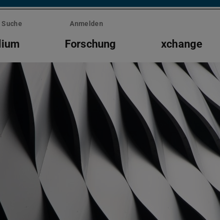
Suche
Anmelden
dium
Forschung
xchange