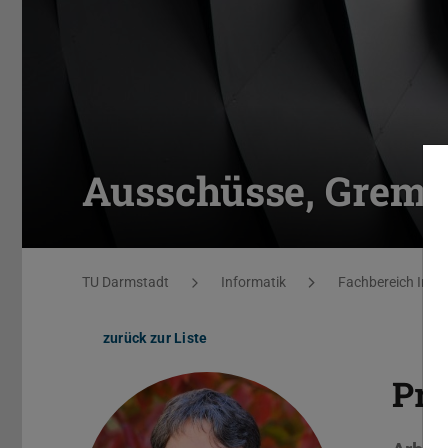
Ausschüsse, Grem
Sie befinden sich hier:
TU Darmstadt
Informatik
Fachbereich Info
zurück zur Liste
Pro