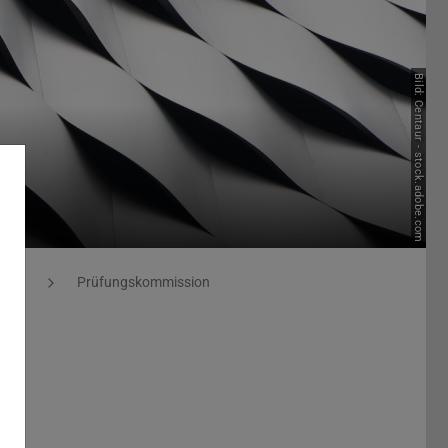
Bild: Centaur - stock.adobe.com
onen
Prüfungskommission