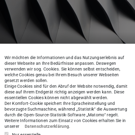
ien und Kommissionen
Wir möchten die Informationen und das Nutzungserlebnis auf
dieser Webseite an Ihre Bedürfnisse anpassen. Deswegen
verwenden wir sog. Cookies. Sie können selbst entscheiden,
welche Cookies genau bei Ihrem Besuch unserer Webseiten
gesetzt werden sollen.
rmatik
Organisation
Ausschüsse, Gremien und Kommissi
Einige Cookies sind für den Abruf der Website notwendig, damit
diese auf Ihrem Endgerät richtig anzeigen werden kann. Diese
essentiellen Cookies können nicht abgewählt werden.
Der Komfort-Cookie speichert Ihre Spracheinstellung und
bevorzugte Suchmaschine, während „Statistik“ die Auswertung
f. Dr.
Marcus Rohrbach
durch die Open-Source-Statistik-Software „Matomo“ regelt.
Weitere Informationen zum Einsatz von Cookies erhalten Sie in
unserer
Datenschutzerklärung
.
Nur essentielle