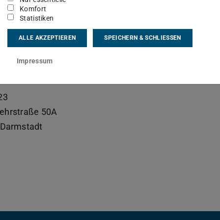
sgebiet(e)
Komfort
Statistiken
imodal Reliable Artificial Intelligence
ALLE AKZEPTIEREN
SPEICHERN & SCHLIESSEN
kt
Impressum
cus.rohrbach@tu-...
23
ehrstraße 50A
Darmstadt