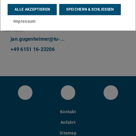
Arbeitsgebiet(e)
ALLE AKZEPTIEREN
SPEICHERN & SCHLIESSEN
Mensch-Computer-Interaktion (MCI)
Impressum
Kontakt
jan.gugenheimer@tu-...
+49 6151 16-23206
LinkedIn-Seite des Fachbereichs Inform
YouTube
Bluesky
Kontakt
Anfahrt
Sitemap