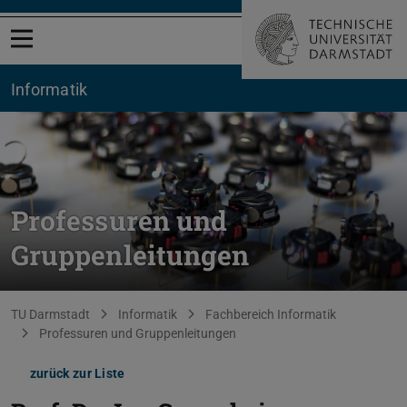
Menü öffnen
Informatik
Professuren und
Gruppenleitungen
Sie befinden sich hier:
TU Darmstadt
Informatik
Fachbereich Informatik
Professuren und Gruppenleitungen
zurück zur Liste