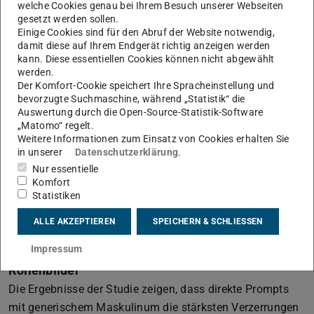
welche Cookies genau bei Ihrem Besuch unserer Webseiten
gesetzt werden sollen.
Um die Ergebnisse vergleichbar zu machen, achteten die
Einige Cookies sind für den Abruf der Website notwendig,
damit diese auf Ihrem Endgerät richtig anzeigen werden
Forschenden zudem bei der Auswahl der Sprachen
kann. Diese essentiellen Cookies können nicht abgewählt
darauf, dass es Sprachen sind, die bei den
werden.
Berufsbezeichnungen zwischen männlich und weiblich
Der Komfort-Cookie speichert Ihre Spracheinstellung und
bevorzugte Suchmaschine, während „Statistik“ die
unterscheiden, wie zum Beispiel Deutsch, Spanisch und
Auswertung durch die Open-Source-Statistik-Software
Französisch. Darüber hinaus flossen Sprachen ein, die nur
„Matomo“ regelt.
ein grammatikalisches Geschlecht nutzen, aber bei den
Weitere Informationen zum Einsatz von Cookies erhalten Sie
in unserer
Datenschutzerklärung
.
verwendeten Pronomen („her“, „his“) einen Unterschied
Nur essentielle
machen, wie das im Englischen oder Japanischen der Fall
Komfort
ist. Und zuletzt berücksichtigten sie Sprachen, bei denen
Statistiken
es kein grammatikalisches Geschlecht gibt, wie
ALLE AKZEPTIEREN
SPEICHERN & SCHLIESSEN
Koreanisch und Chinesisch.
Impressum
KI-Bilder reproduzieren und verstärken
Rollenbilder
Die Ergebnisse der Studie zeigen, dass direkte Prompts
mit generischem Maskulinum die stärksten Verzerrungen