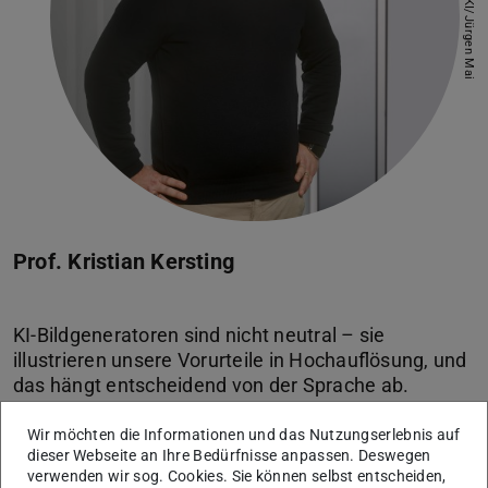
Bild: DFKI/Jürgen Mai
Prof. Kristian Kersting
KI-Bildgeneratoren sind nicht neutral – sie
illustrieren unsere Vorurteile in Hochauflösung, und
das hängt entscheidend von der Sprache ab.
Gerade in Europa, wo viele Sprachen
aufeinandertreffen, ist das ein Weckruf: Faire KI
Wir möchten die Informationen und das Nutzungserlebnis auf
dieser Webseite an Ihre Bedürfnisse anpassen. Deswegen
verwenden wir sog. Cookies. Sie können selbst entscheiden,