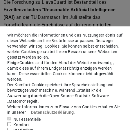
Die Forschung zu LlavaGuard ist Bestandteil des
Exzellenzclusters "Reasonable Artificial Intelligence
(RAI)
an der TU Darmstadt. Im Juli stellte das
Forscherteam die Ergebnisse auf der renommierten
International Conference on Machine Learning (ICML)
Wir möchten die Informationen und das Nutzungserlebnis auf
2025 vor. Die Wissenschaftler der TU Darmstadt forschen
dieser Webseite an Ihre Bedürfnisse anpassen. Deswegen
verwenden wir sog. Cookies. Sie können selbst entscheiden,
auch am hessian.AI und am DFKI in Darmstadt.
welche Cookies genau bei Ihrem Besuch unserer Webseiten
gesetzt werden sollen.
Einige Cookies sind für den Abruf der Website notwendig,
damit diese auf Ihrem Endgerät richtig anzeigen werden
ARD-Story "Gefährliche Intelligenz
kann. Diese essentiellen Cookies können nicht abgewählt
· Kindesmissbrauch mit KI"
werden.
Der Komfort-Cookie speichert Ihre Spracheinstellung und
KI-generierte Darstellungen sexualisierter Gewalt an
bevorzugte Suchmaschine, während „Statistik“ die
Kindern verbreiten sich online rasant. Mithilfe von frei
Auswertung durch die Open-Source-Statistik-Software
„Matomo“ regelt.
verfügbaren KI-Modellen entstehen in Sekunden
Weitere Informationen zum Einsatz von Cookies erhalten Sie
täuschend echte Bilder. Täter trainieren Modelle
in unserer
Datenschutzerklärung
.
gezielt mit echter Kinderpornographie und
Nur essentielle
manipulieren harmlose Kinderfotos. Sie tauschen
Komfort