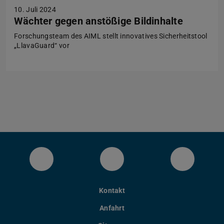
10. Juli 2024
Wächter gegen anstößige Bildinhalte
Forschungsteam des AIML stellt innovatives Sicherheitstool
„LlavaGuard“ vor
LinkedIn-Seite des Fachbereichs Inform
YouTube
Bluesky
Kontakt
Anfahrt