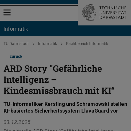
Menü öffnen
Informatik
Sie befinden sich hier:
TU Darmstadt
Informatik
Fachbereich Informatik
zurück
ARD Story "Gefährliche
Intelligenz –
Kindesmissbrauch mit KI“
TU-Informatiker Kersting und Schramowski stellen
KI-basiertes Sicherheitssystem LlavaGuard vor
03.12.2025