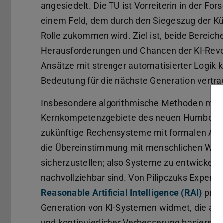
angesiedelt. Die TU ist Vorreiterin in der For
einem Feld, dem durch den Siegeszug der Küns
Rolle zukommen wird. Ziel ist, beide Bereiche
Herausforderungen und Chancen der KI-Revo
Ansätze mit strenger automatisierter Logik 
Bedeutung für die nächste Generation vertra
Insbesondere algorithmische Methoden mit f
Kernkompetenzgebiete des neuen Humboldt-
zukünftige Rechensysteme mit formalen Ar
die Übereinstimmung mit menschlichen Wert
sicherzustellen; also Systeme zu entwickeln, d
nachvollziehbar sind. Von Pilipczuks Experti
Reasonable Artificial Intelligence (RAI)
profi
Generation von KI-Systemen widmet, die auf
und kontinuierlicher Verbesserung basieren.