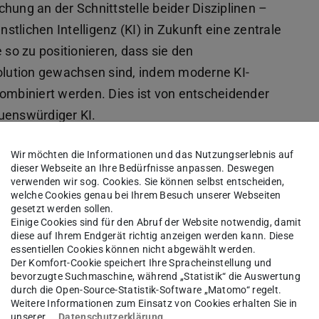
schung an der Schnittstelle beider Disziplinen –
tlichen Intelligenz (KI) in Zukunft eine zentrale
 so zu positionieren, dass sie den
lution gewachsen sind, indem moderne KI-
kombiniert werden. Dies ist von entscheidender
uenswürdiger KI.
ormalen Garantien – eines der
Wir möchten die Informationen und das Nutzungserlebnis auf
Professors – werden entscheidend sein, um
dieser Webseite an Ihre Bedürfnisse anpassen. Deswegen
verwenden wir sog. Cookies. Sie können selbst entscheiden,
gumentationswerkzeugen zu verknüpfen und so
welche Cookies genau bei Ihrem Besuch unserer Webseiten
gesetzt werden sollen.
en und gesellschaftlichen Normen
Einige Cookies sind für den Abruf der Website notwendig, damit
ie effizient, transparent, erklärbar und
diese auf Ihrem Endgerät richtig anzeigen werden kann. Diese
essentiellen Cookies können nicht abgewählt werden.
se wird damit auch der
Exzellenzcluster
Der Komfort-Cookie speichert Ihre Spracheinstellung und
tieren, der sich der Entwicklung einer neuen
bevorzugte Suchmaschine, während „Statistik“ die Auswertung
durch die Open-Source-Statistik-Software „Matomo“ regelt.
 vernünftiger Ressourcennutzung, Datenschutz
Weitere Informationen zum Einsatz von Cookies erhalten Sie in
 Pilipczuk wird außerdem das Forschungsfeld
unserer
Datenschutzerklärung
.