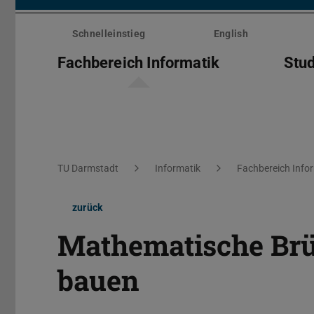
Menü
überspringen
Schnelleinstieg
English
Fachbereich Informatik
Stu
Sie befinden sich hier:
TU Darmstadt
Informatik
Fachbereich Info
zurück
Mathematische Brü
bauen