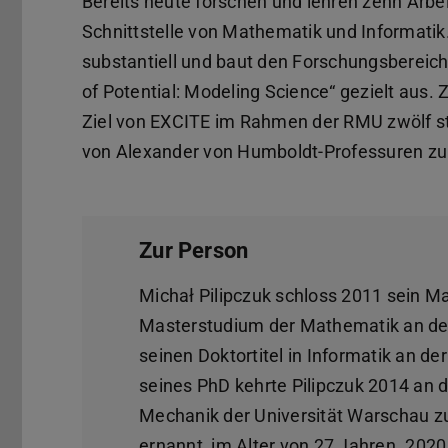
Bereits heute forschen und lehren zehn Ar
Schnittstelle von Mathematik und Informatik.
substantiell und baut den Forschungsbereich 
of Potential: Modeling Science“ gezielt aus. 
Ziel von EXCITE im Rahmen der RMU zwölf s
von Alexander von Humboldt-Professuren zu 
Zur Person
Michał Pilipczuk schloss 2011 sein M
Masterstudium der Mathematik an der 
seinen Doktortitel in Informatik an d
seines PhD kehrte Pilipczuk 2014 an d
Mechanik der Universität Warschau z
ernannt, im Alter von 27 Jahren. 2020 