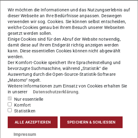
The research at GRIS concentrates on the automation and
Wir möchten die Informationen und das Nutzungserlebnis auf
generalization of parametric templates to be able to use
dieser Webseite an Ihre Bedürfnisse anpassen. Deswegen
this highly flexible implicit representation for broader
verwenden wir sog. Cookies. Sie können selbst entscheiden,
welche Cookies genau bei Ihrem Besuch unserer Webseiten
applications. Parametric Templates can be used to
gesetzt werden sollen.
generate numerous new objects from a single
Einige Cookies sind für den Abruf der Website notwendig,
parametrized template. Also, parts of the templates can
damit diese auf Ihrem Endgerät richtig anzeigen werden
kann. Diese essentiellen Cookies können nicht abgewählt
be reused and recombined. Therefore parametric
werden.
templates overcome the native problems of explicit
Der Komfort-Cookie speichert Ihre Spracheinstellung und
representations like triangle meshes.
bevorzugte Suchmaschine, während „Statistik“ die
Auswertung durch die Open-Source-Statistik-Software
„Matomo“ regelt.
Weitere Informationen zum Einsatz von Cookies erhalten Sie
Parametric Templates explained
in unserer
Datenschutzerklärung
.
Nur essentielle
Parametric Templates are used to generate 3D objects.
Komfort
Statistiken
The templates include a set of parameters defining the
main characteristics of an object. Dependent on the
ALLE AKZEPTIEREN
SPEICHERN & SCHLIESSEN
parameter values differently shaped 3D objects are
Impressum
generated by the template.