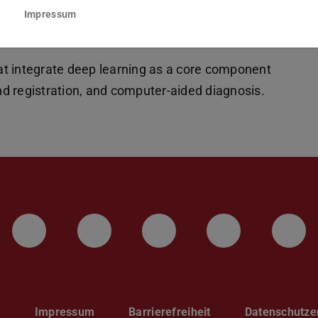
 and deep learning concepts for exploiting in the
Impressum
that integrate deep learning as a core component
d registration, and computer-aided diagnosis.
LinkedIn-Seite der TU Darmstadt
Instagram-Kanal der TU 
Bluesky-Kanal de
Facebook-
You
p
Impressum
Barrierefreiheit
Datenschutze