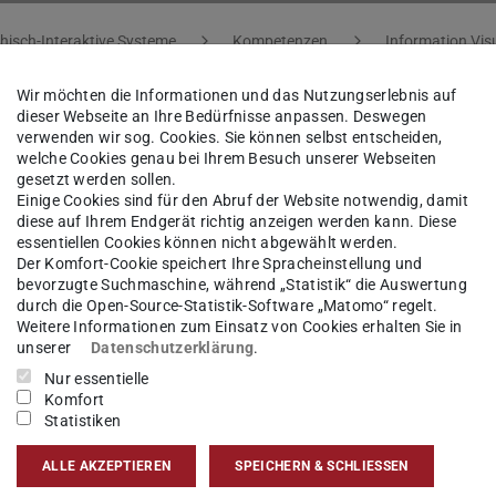
hisch-Interaktive Systeme
Kompetenzen
Information Vis
Wir möchten die Informationen und das Nutzungserlebnis auf
dieser Webseite an Ihre Bedürfnisse anpassen. Deswegen
verwenden wir sog. Cookies. Sie können selbst entscheiden,
welche Cookies genau bei Ihrem Besuch unserer Webseiten
medical imaging
to learning theory for building
gesetzt werden sollen.
Einige Cookies sind für den Abruf der Website notwendig, damit
ns for different medical imaging tasks.
diese auf Ihrem Endgerät richtig anzeigen werden kann. Diese
essentiellen Cookies können nicht abgewählt werden.
 and related to several lectures, projects, as well
Der Komfort-Cookie speichert Ihre Spracheinstellung und
bevorzugte Suchmaschine, während „Statistik“ die Auswertung
durch die Open-Source-Statistik-Software „Matomo“ regelt.
Weitere Informationen zum Einsatz von Cookies erhalten Sie in
unserer
Datenschutzerklärung
.
ical Imaging explained
Nur essentielle
Komfort
Statistiken
 for medical image analysis problems. It is seen
ALLE AKZEPTIEREN
SPEICHERN & SCHLIESSEN
pplications. A clear understanding of the