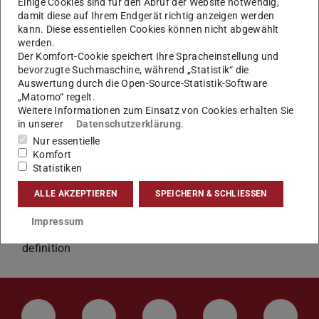
Einige Cookies sind für den Abruf der Website notwendig,
retrieving three dimensional digital objects (e.g.:
damit diese auf Ihrem Endgerät richtig anzeigen werden
kann. Diese essentiellen Cookies können nicht abgewählt
computer-aided design, molecular biology models, and
werden.
cultural heritage 3D scenes, etc.) from a large database
Der Komfort-Cookie speichert Ihre Spracheinstellung und
of 3D model data.
bevorzugte Suchmaschine, während „Statistik“ die
Auswertung durch die Open-Source-Statistik-Software
GRIS researches novel
„Matomo“ regelt.
Weitere Informationen zum Einsatz von Cookies erhalten Sie
3D object descriptors for retrieving most similar
in unserer
Datenschutzerklärung
.
objects from the database
Nur essentielle
Komfort
Visual-interactive interfaces for exploring and retrieving
Statistiken
3D objects from databases
Generative models for 3D data
ALLE AKZEPTIEREN
SPEICHERN & SCHLIESSEN
Use of generative models for 3D object retrieval
Impressum
Sketching and projection methods for 3D query
definition