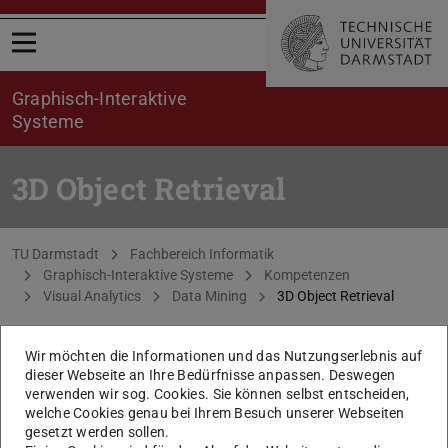
Menü öffnen
Graphisch-Interaktive
Systeme
3D Object Retrieval
Sie befinden sich hier:
TU Darmstadt
Fachbereich Informatik
Graphisch-Interaktive Systeme
Kompetenzen
Visual Analytics
Data Mining
3D Object Retrieval
Wir möchten die Informationen und das Nutzungserlebnis auf
dieser Webseite an Ihre Bedürfnisse anpassen. Deswegen
verwenden wir sog. Cookies. Sie können selbst entscheiden,
welche Cookies genau bei Ihrem Besuch unserer Webseiten
gesetzt werden sollen.
A 3D object retrieval enables browsing, searching and