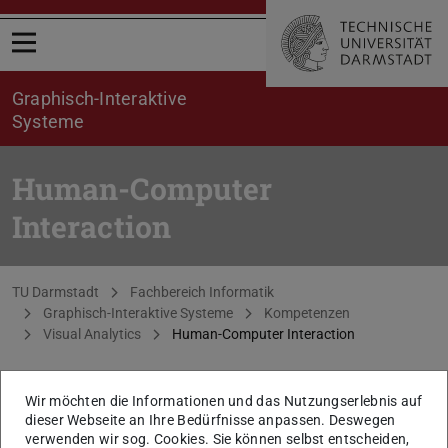
Menü öffnen
Graphisch-Interaktive
Systeme
Human-Computer
Interaction
Sie befinden sich hier:
TU Darmstadt
Fachbereich Informatik
Graphisch-Interaktive Systeme
Kompetenzen
Visual Analytics
Human-Computer Interaction
KONTAKT
Wir möchten die Informationen und das Nutzungserlebnis auf
dieser Webseite an Ihre Bedürfnisse anpassen. Deswegen
verwenden wir sog. Cookies. Sie können selbst entscheiden,