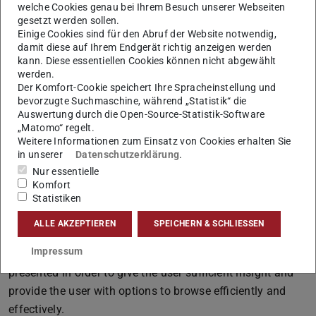
welche Cookies genau bei Ihrem Besuch unserer Webseiten
gesetzt werden sollen.
Einige Cookies sind für den Abruf der Website notwendig,
damit diese auf Ihrem Endgerät richtig anzeigen werden
kann. Diese essentiellen Cookies können nicht abgewählt
werden.
We perform HCI research in a wide variety of application
Der Komfort-Cookie speichert Ihre Spracheinstellung und
areas. It also takes a prominent place in teaching.
bevorzugte Suchmaschine, während „Statistik“ die
Auswertung durch die Open-Source-Statistik-Software
„Matomo“ regelt.
Weitere Informationen zum Einsatz von Cookies erhalten Sie
Human-Computer Interaction
in unserer
Datenschutzerklärung
.
explained
Nur essentielle
Komfort
Statistiken
The interaction between users and computers define the
research area HCI. This occurs in both direction: How can
ALLE AKZEPTIEREN
SPEICHERN & SCHLIESSEN
humans interact with computers in a meaningful and
Impressum
successful way, and how should generated output be
presented in order to give the user sufficient insight and
provide the user with options to browse efficiently and
effectively.