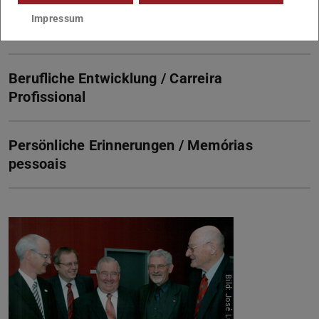
Visionen und Gründungen / Visões e
Impressum
fundações
Berufliche Entwicklung / Carreira
Profissional
Persönliche Erinnerungen / Memórias
pessoais