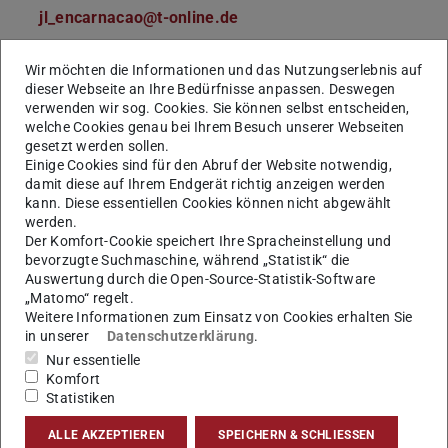
jl_encarnacao@t-online.de
+49 6162-4994
Wir möchten die Informationen und das Nutzungserlebnis auf
+49 171-3338632
dieser Webseite an Ihre Bedürfnisse anpassen. Deswegen
+49 6163-913692
verwenden wir sog. Cookies. Sie können selbst entscheiden,
welche Cookies genau bei Ihrem Besuch unserer Webseiten
(Privat / Particular)
gesetzt werden sollen.
Am Mühlberg 54
Einige Cookies sind für den Abruf der Website notwendig,
damit diese auf Ihrem Endgerät richtig anzeigen werden
64354
Reinheim
kann. Diese essentiellen Cookies können nicht abgewählt
werden.
Der Komfort-Cookie speichert Ihre Spracheinstellung und
bevorzugte Suchmaschine, während „Statistik“ die
Lebenslauf / Curriculum Vitae
Auswertung durch die Open-Source-Statistik-Software
„Matomo“ regelt.
Weitere Informationen zum Einsatz von Cookies erhalten Sie
in unserer
Datenschutzerklärung
.
Entstehung der Graphischen
Nur essentielle
Datenverarbeitung / Nascimento da
Komfort
Computação Gráfica
Statistiken
ALLE AKZEPTIEREN
SPEICHERN & SCHLIESSEN