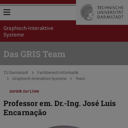
Menü öffnen
Graphisch-Interaktive
Systeme
Das GRIS Team
Sie befinden sich hier:
TU Darmstadt
Fachbereich Informatik
Graphisch-Interaktive Systeme
Team
zurück zur Liste
Professor em. Dr.-Ing.
José Luis
Encarnação