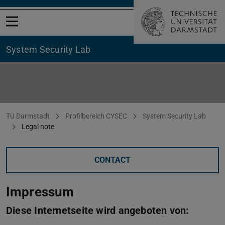
Open menu
System Security Lab
Legal note
You are here:
TU Darmstadt
Profilbereich CYSEC
System Security Lab
Legal note
CONTACT
Impressum
Diese Internetseite wird angeboten von: