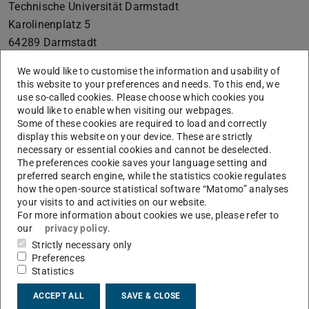
Technische Universität Darmstadt
Karolinenplatz 5
64289
Darmstadt
+49 6151 16-01
We would like to customise the information and usability of
this website to your preferences and needs. To this end, we
vertreten durch die Präsidentin der Technischen
use so-called cookies. Please choose which cookies you
Universität Darmstadt, Prof. Dr. Tanja Brühl
would like to enable when visiting our webpages.
Some of these cookies are required to load and correctly
Die Technische Universität Darmstadt ist eine
display this website on your device. These are strictly
rechtsfähige Körperschaft des öffentlichen Rechts gemäß
necessary or essential cookies and cannot be deselected.
§ 1 Abs. 1 i.V.m. § 2 Abs. 1 Nr. 1 HHG (Hessisches
The preferences cookie saves your language setting and
preferred search engine, while the statistics cookie regulates
Hochschulgesetz vom 14. Dezember 2009, GVBl. I S.
how the open-source statistical software “Matomo” analyses
666). Seit dem In-Kraft-Treten des TU Darmstadt-Gesetzes
your visits to and activities on our website.
For more information about cookies we use, please refer to
(Gesetz zur organisatorischen Fortentwicklung der
our
privacy policy
.
Technischen Universität Darmstadt vom 05. Dezember
Strictly necessary only
2004, GVBl. I S. 382, in der Fassung vom 14. Dezember
Preferences
2009, GVBl. I S. 699) ist sie autonome Universität des
Statistics
Landes Hessen.
ACCEPT ALL
SAVE & CLOSE