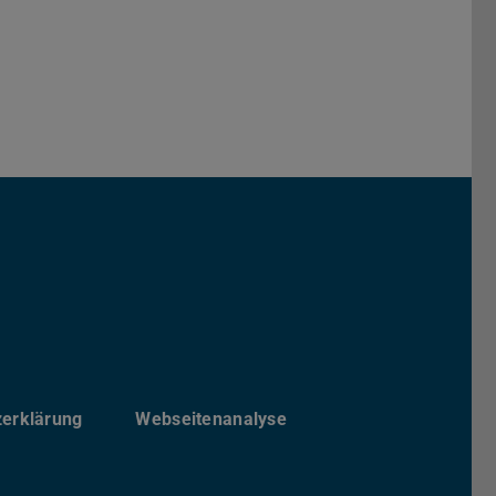
chs Informatik der TU Darmstadt
ky
zerklärung
Webseitenanalyse