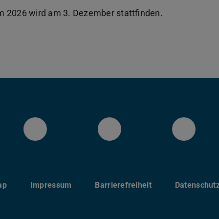
m 2026 wird am 3. Dezember stattfinden.
LinkedIn-Seite des Fachberei
YouTube
Blues
ap
Impressum
Barrierefreiheit
Datenschut