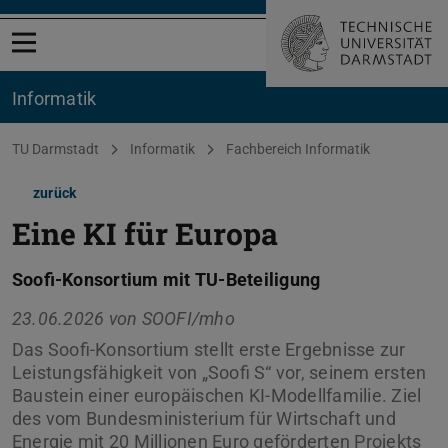
Menü öffnen
Informatik
Sie befinden sich hier:
TU Darmstadt
Informatik
Fachbereich Informatik
zurück
Eine KI für Europa
Soofi-Konsortium mit TU-Beteiligung
23.06.2026 von
SOOFI/mho
Das Soofi-Konsortium stellt erste Ergebnisse zur
Leistungsfähigkeit von „Soofi S“ vor, seinem ersten
Baustein einer europäischen KI-Modellfamilie. Ziel
des vom Bundesministerium für Wirtschaft und
Energie mit 20 Millionen Euro geförderten Projekts