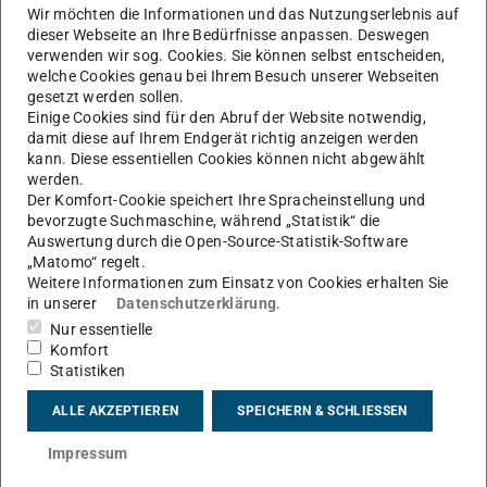
Fachwissenschaft aus. In der zweiten Phase
Wir möchten die Informationen und das Nutzungserlebnis auf
(Vorbereitungsdienst bzw. „Referendariat“) wechselt die
dieser Webseite an Ihre Bedürfnisse anpassen. Deswegen
verwenden wir sog. Cookies. Sie können selbst entscheiden,
Perspektive und die Vermittlung mehr unterrichtspraktisch
welche Cookies genau bei Ihrem Besuch unserer Webseiten
definierter Kompetenzen steht im Mittelpunkt. Die
gesetzt werden sollen.
Betrachtung geht dann also von den Schülerinnen und
Einige Cookies sind für den Abruf der Website notwendig,
damit diese auf Ihrem Endgerät richtig anzeigen werden
Schülern aus. Diese Trennung ist selbstverständlich nicht
kann. Diese essentiellen Cookies können nicht abgewählt
strikt zu sehen.
werden.
Der Komfort-Cookie speichert Ihre Spracheinstellung und
Das Studium gliedert sich in
bevorzugte Suchmaschine, während „Statistik“ die
Auswertung durch die Open-Source-Statistik-Software
das Unterrichtsfach Informatik und ein weiteres
„Matomo“ regelt.
Unterrichtsfach einschließlich der jeweiligen Didaktik
Weitere Informationen zum Einsatz von Cookies erhalten Sie
in unserer
Datenschutzerklärung
.
die Grundwissenschaften
Nur essentielle
einen MINT-orientierter interdisziplinärer
Komfort
Vernetzungsbereich
Statistiken
Orientierungs- und Betriebspraktikum, schulische wie
ALLE AKZEPTIEREN
SPEICHERN & SCHLIESSEN
außerschulische Praxisphasen
Impressum
Weitere Informationen zum Studiengang finden Sie auf
der Seite der
Zentralen Studienberatung
.