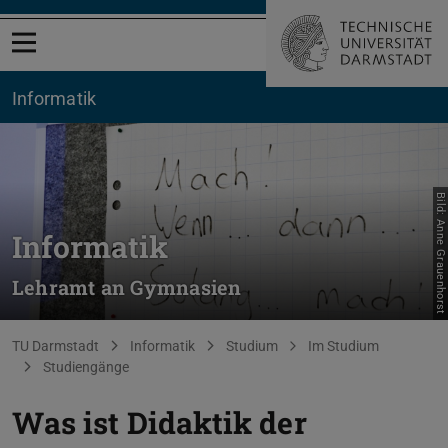
Menü öffnen
Informatik
Bild: Anne Grauenhorst
Informatik
Lehramt an Gymnasien
Sie befinden sich hier:
TU Darmstadt
Informatik
Studium
Im Studium
Studiengänge
Was ist Didaktik der