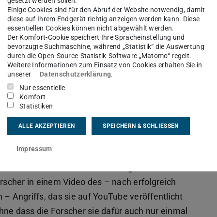
das Zielgerät aktiviert dadurch AWDL. In einem
gesetzt werden sollen.
Einige Cookies sind für den Abruf der Website notwendig, damit
e Eingaben, die wir an das Zielgerät schicken,
diese auf Ihrem Endgerät richtig anzeigen werden kann. Diese
glicht es uns, das Gerät mit unsinnigen Eingaben
essentiellen Cookies können nicht abgewählt werden.
Der Komfort-Cookie speichert Ihre Spracheinstellung und
s Zielgerät oder auch alle in der Nähe
bevorzugte Suchmaschine, während „Statistik“ die Auswertung
durch die Open-Source-Statistik-Software „Matomo“ regelt.
 bringen. Dabei benötigen wir keinerlei
Weitere Informationen zum Einsatz von Cookies erhalten Sie in
unserer
Datenschutzerklärung
.
Nur essentielle
etworking Lab, ergänzt: „Um die Bluetooth Brute-
Komfort
Statistiken
e praktisch durchzuführen, braucht es nicht
ioniert mit einer WLAN-Karte eines
ALLE AKZEPTIEREN
SPEICHERN & SCHLIESSEN
o:bit, einem preiswerten Bluetooth-fähigen
Impressum
Pi oder Arduino, der ursprünglich als
ntwickelt wurde.“ Potenzielle Angreifer hätten
orscher in einem Video des – nach erfolgreich
 – Angriffs, das sie auf YouTube veröffentlicht
hne dass die Forscher sie dafür auch nur einmal