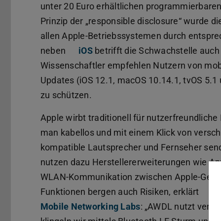
unter 20 Euro erhältlichen programmierbare
Prinzip der „responsible disclosure“ wurde d
allen Apple-Betriebssystemen durch entspr
neben
iOS
betrifft die Schwachstelle auc
Wissenschaftler empfehlen Nutzern von mobi
Updates (iOS 12.1, macOS 10.14.1, tvOS 5.1 
zu schützen.
Apple wirbt traditionell für nutzerfreundlich
man kabellos und mit einem Klick von versc
kompatible Lautsprecher und Fernseher send
nutzen dazu Herstellererweiterungen wie App
WLAN-Kommunikation zwischen Apple-Geräte
Funktionen bergen auch Risiken, erklärt
TU
Mobile Networking Labs
: „AWDL nutzt versc