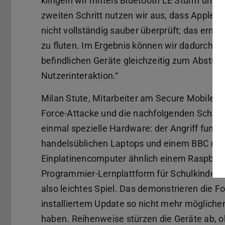
klingeln wir mittels Bluetooth LE Sturm und 
zweiten Schritt nutzen wir aus, dass Apple di
nicht vollständig sauber überprüft; das ermö
zu fluten. Im Ergebnis können wir dadurch da
befindlichen Geräte gleichzeitig zum Absturz
Nutzerinteraktion.“
Milan Stute, Mitarbeiter am Secure Mobile N
Force-Attacke und die nachfolgenden Schritt
einmal spezielle Hardware: der Angriff funkt
handelsüblichen Laptops und einem BBC micr
Einplatinencomputer ähnlich einem Raspberry 
Programmier-Lernplattform für Schulkinder e
also leichtes Spiel. Das demonstrieren die F
installiertem Update so nicht mehr möglichen
haben. Reihenweise stürzen die Geräte ab, o