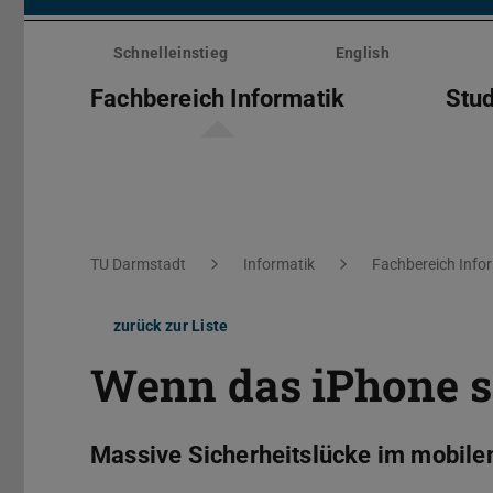
Menü
überspringen
Schnelleinstieg
English
Fachbereich Informatik
Stu
Sie befinden sich hier:
TU Darmstadt
Informatik
Fachbereich Info
zurück zur Liste
Wenn das iPhone 
Massive Sicherheitslücke im mobile