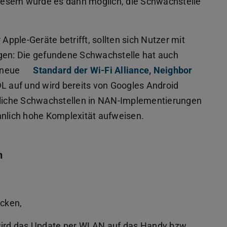
iesem wurde es dann möglich, die Schwachstelle
ple-Geräte betrifft, sollten sich Nutzer mit
egen: Die gefundene Schwachstelle hat auch
r neue
Standard der Wi-Fi Alliance, Neighbor
 auf und wird bereits von Googles Android
hnliche Schwachstellen in NAN-Implementierungen
lich hohe Komplexität aufweisen.
n
icken,
 wird das Update per WLAN auf das Handy bzw.