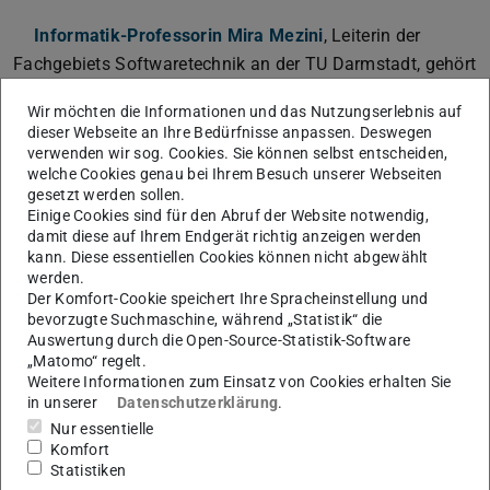
Informatik-Professorin Mira Mezini
, Leiterin der
Fachgebiets Softwaretechnik an der TU Darmstadt, gehört
dem Programmausschuss des neuen
Wir möchten die Informationen und das Nutzungserlebnis auf
Schwerpunktprogramms „Disruptive
dieser Webseite an Ihre Bedürfnisse anpassen. Deswegen
Hauptspeichertechnologien“ an, das die
Deutsche
verwenden wir sog. Cookies. Sie können selbst entscheiden,
welche Cookies genau bei Ihrem Besuch unserer Webseiten
Forschungsgemeinschaft (DFG)
ab 2022 bewilligt hat.
gesetzt werden sollen.
Koordiniert wird das Verbundprojekt an der Universität
Einige Cookies sind für den Abruf der Website notwendig,
Osnabrück. Die gleiche Aufgabe nimmt
Informatik-
damit diese auf Ihrem Endgerät richtig anzeigen werden
kann. Diese essentiellen Cookies können nicht abgewählt
Professor Matthias Hollick
, Leiter des TU-Fachgebiets
werden.
Sichere mobile Netze, im ebenfalls neu eingerichteten
Der Komfort-Cookie speichert Ihre Spracheinstellung und
Schwerpunktprogramm „Resilienz in vernetzten Welten –
bevorzugte Suchmaschine, während „Statistik“ die
Auswertung durch die Open-Source-Statistik-Software
Beherrschen von Fehlern, Überlast, Angriffen und dem
„Matomo“ regelt.
Unbekannten“ wahr. Die Koordination dieses Verbundes
Weitere Informationen zum Einsatz von Cookies erhalten Sie
in unserer
Datenschutzerklärung
.
übernimmt die TU Berlin.
Nur essentielle
Komfort
Statistiken