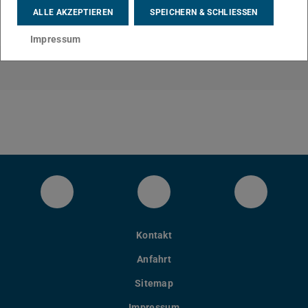
KONTAKT
ALLE AKZEPTIEREN
SPEICHERN & SCHLIESSEN
Impressum
LinkedIn-Seite des Fachbereichs Inform
YouTube
Bluesky
Kontakt
Anfahrt
Sitemap
Impressum