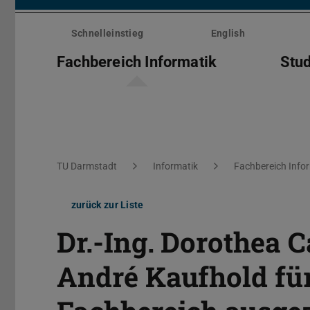
Menü
überspringen
Schnelleinstieg
English
Fachbereich Informatik
Stu
Sie befinden sich hier:
TU Darmstadt
Informatik
Fachbereich Info
zurück zur Liste
Dr.-Ing. Dorothea C
André Kaufhold für