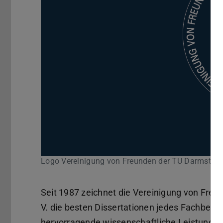
Logo Vereinigung von Freunden der TU Darmstadt
Seit 1987 zeichnet die Vereinigung von Freu
V. die besten Dissertationen jedes Fachberei
hervorragende wissenschaftliche Leistunge