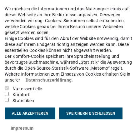
Wir möchten die Informationen und das Nutzungserlebnis auf
dieser Webseite an Ihre Bedürfnisse anpassen. Deswegen
verwenden wir sog. Cookies. Sie können selbst entscheiden,
welche Cookies genau bei Ihrem Besuch unserer Webseiten
gesetzt werden sollen.
Einige Cookies sind für den Abruf der Website notwendig, damit
diese auf Ihrem Endgerät richtig anzeigen werden kann. Diese
essentiellen Cookies können nicht abgewählt werden.
Der Komfort-Cookie speichert Ihre Spracheinstellung und
bevorzugte Suchmaschine, während „Statistik“ die Auswertung
durch die Open-Source-Statistik-Software „Matomo“ regelt.
Weitere Informationen zum Einsatz von Cookies erhalten Sie in
unserer
Datenschutzerklärung
.
Nur essentielle
Komfort
Statistiken
ALLE AKZEPTIEREN
SPEICHERN & SCHLIESSEN
nden der Technischen Universität zu Darmstadt e.
Impressum
chs der TU Darmstadt aus. Die Preise für
n …