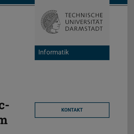
Suche öffnen
Zur Start
Informatik
c-
KONTAKT
am