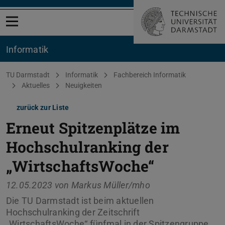
Menü öffnen
Informatik
Sie befinden sich hier:
TU Darmstadt
Informatik
Fachbereich Informatik
Aktuelles
Neuigkeiten
zurück zur Liste
Erneut Spitzenplätze im
Hochschulranking der
„WirtschaftsWoche“
12.05.2023 von
Markus Müller/mho
Die TU Darmstadt ist beim aktuellen
Hochschulranking der Zeitschrift
„WirtschaftsWoche“ fünfmal in der Spitzengruppe