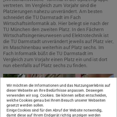
vertreten. Im Vergleich zum Vorjahr sind die
Platzierungen nahezu unverändert. Am besten
schneidet die TU Darmstadt im Fach
Wirtschaftsinformatik ab. Hier belegt sie nach der
TU München den zweiten Platz. In den Fächern
Wirtschaftsingenieurwesen und Elektrotechnik ist
die TU Darmstadt unverändert jeweils auf Platz vier,
im Maschinenbau weiterhin auf Platz sechs. Im
Fach Informatik büßt die TU Darmstadt im
Vergleich zum Vorjahr einen Platz ein und ist dort
nun ebenfalls auf Platz sechs zu finden.
Wir möchten die Informationen und das Nutzungserlebnis auf
dieser Webseite an Ihre Bedürfnisse anpassen. Deswegen
verwenden wir sog. Cookies. Sie können selbst entscheiden,
welche Cookies genau bei Ihrem Besuch unserer Webseiten
gesetzt werden sollen.
Einige Cookies sind für den Abruf der Website notwendig,
damit diese auf Ihrem Endgerät richtig anzeigen werden