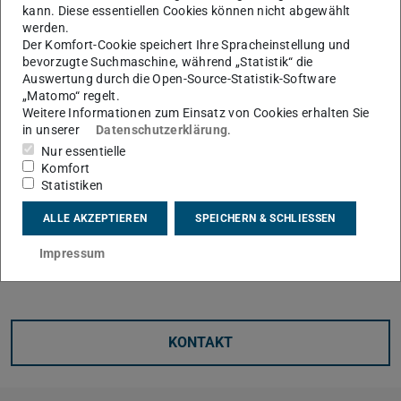
kann. Diese essentiellen Cookies können nicht abgewählt
werden.
Der Komfort-Cookie speichert Ihre Spracheinstellung und
bevorzugte Suchmaschine, während „Statistik“ die
Auswertung durch die Open-Source-Statistik-Software
Für das Ranking der „WirtschaftsWoche“ werden jährlich
„Matomo“ regelt.
Weitere Informationen zum Einsatz von Cookies erhalten Sie
Personalverantwortliche in Unternehmen gefragt,
in unserer
Datenschutzerklärung
.
Absolvent:innen welcher Hochschulen sie besonders
Nur essentielle
gerne einstellen. Die TU Darmstadt wird dabei seit Jahren
Komfort
Statistiken
genannt. Für das diesjährige Ranking wurden durch die
Agentur Universum wieder mehr als 500
ALLE AKZEPTIEREN
SPEICHERN & SCHLIESSEN
Personalverantwortliche von Unternehmen befragt, die
Impressum
über alle Branchen verteilt sind.
KONTAKT