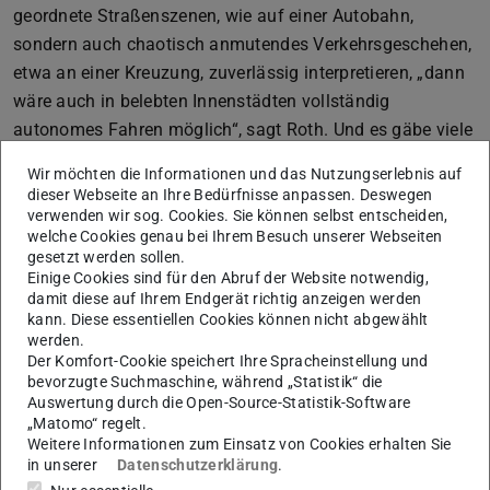
geordnete Straßenszenen, wie auf einer Autobahn,
sondern auch chaotisch anmutendes Verkehrsgeschehen,
etwa an einer Kreuzung, zuverlässig interpretieren, „dann
wäre auch in belebten Innenstädten vollständig
autonomes Fahren möglich“, sagt Roth. Und es gäbe viele
weitere potenzielle Anwendungsfelder. Intelligente
Wir möchten die Informationen und das Nutzungserlebnis auf
Bildanalysesysteme könnten Nutzer bei ermüdenden
dieser Webseite an Ihre Bedürfnisse anpassen. Deswegen
Tätigkeiten, etwa die Gepäckkontrolle an Flughäfen,
verwenden wir sog. Cookies. Sie können selbst entscheiden,
welche Cookies genau bei Ihrem Besuch unserer Webseiten
unterstützen. Aus Satellitenbildern kann eine Flächen-
gesetzt werden sollen.
Nutzung automatisch erkannt werden, beispielsweise auf
Einige Cookies sind für den Abruf der Website notwendig,
welchen Feldern Weizen wächst.
damit diese auf Ihrem Endgerät richtig anzeigen werden
kann. Diese essentiellen Cookies können nicht abgewählt
Doch Computern das Sehen zu lehren, ist schwer. Vor
werden.
Der Komfort-Cookie speichert Ihre Spracheinstellung und
Jahrzehnten versuchten Forscher, die menschliche
bevorzugte Suchmaschine, während „Statistik“ die
Wahrnehmung nachzuprogrammieren. Doch sie
Auswertung durch die Open-Source-Statistik-Software
scheiterten bislang weitgehend. „heutige Ansätze sind
„Matomo“ regelt.
Weitere Informationen zum Einsatz von Cookies erhalten Sie
sehr stark datengetrieben“, sagt Roth. Computer lernen
in unserer
Datenschutzerklärung
.
anhand einer Masse von Beispielen. Grundlage sind oft