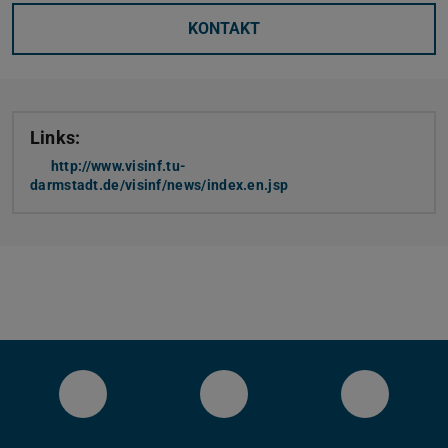
KONTAKT
Links:
http://www.visinf.tu-
darmstadt.de/visinf/news/index.en.jsp
LinkedIn-Seite des Fachbereichs Inform
YouTube
Bluesky