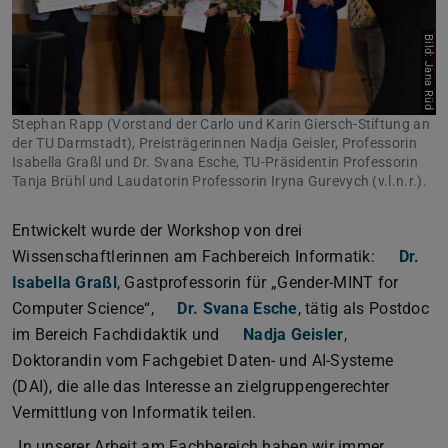
Zurück
Vor
Bild: Jana Rüd
Stephan Rapp (Vorstand der Carlo und Karin Giersch-Stiftung an
der TU Darmstadt), Preisträgerinnen Nadja Geisler, Professorin
Isabella Graßl und Dr. Svana Esche, TU-Präsidentin Professorin
Tanja Brühl und Laudatorin Professorin Iryna Gurevych (v.l.n.r.).
Entwickelt wurde der Workshop von drei
Wissenschaftlerinnen am Fachbereich Informatik:
Dr.
Isabella Graßl
, Gastprofessorin für „Gender-MINT for
Computer Science“,
Dr. Svana Esche
, tätig als Postdoc
im Bereich Fachdidaktik und
Nadja Geisler
,
Doktorandin vom Fachgebiet Daten- und AI-Systeme
(DAI), die alle das Interesse an zielgruppengerechter
Vermittlung von Informatik teilen.
„In unserer Arbeit am Fachbereich haben wir immer