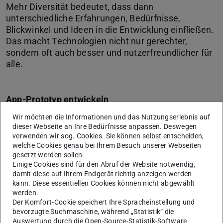
Mehr Diversität bedeutet, dass dann
unterschiedliche Erfahrungen, Bedürfnisse,
Blickwinkel und Ideen in die Entwicklung einfließen.
Das macht Technologien nicht nur gerechter,
sondern oft auch besser und nutzerfreundlicher für
App-Prototyp entwickeln
Wir möchten die Informationen und das Nutzungserlebnis auf
Herzstück von
#CodeHeldin ist ein dreitägiger
dieser Webseite an Ihre Bedürfnisse anpassen. Deswegen
Workshop
für etwa 150 Teilnehmende in Teams von vier
verwenden wir sog. Cookies. Sie können selbst entscheiden,
bis fünf Personen, bei dem ein funktionsfähiger App-
welche Cookies genau bei Ihrem Besuch unserer Webseiten
gesetzt werden sollen.
Prototyp entwickelt werden soll. „Mit dem Workshop
Einige Cookies sind für den Abruf der Website notwendig,
wollen wir gezielt weibliche und nicht-binäre Jugendliche
damit diese auf Ihrem Endgerät richtig anzeigen werden
ab 15 Jahren für die Schnittstelle von kreativer App-
kann. Diese essentiellen Cookies können nicht abgewählt
werden.
Entwicklung, Künstlicher Intelligenz und sozialem
Der Komfort-Cookie speichert Ihre Spracheinstellung und
Unternehmertum begeistern“, sagt Geisler. Das Ziel liege
bevorzugte Suchmaschine, während „Statistik“ die
dabei bewusst nicht in einer vollständig ausgereiften
Auswertung durch die Open-Source-Statistik-Software