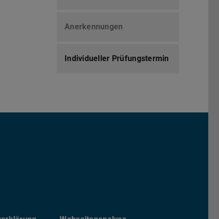
Anerkennungen
Individueller Prüfungstermin
chs Informatik der TU Darmstadt
ky