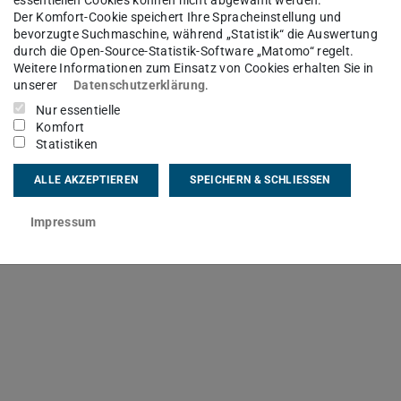
 Fachbereichs Informatik, die sich zum
Der Komfort-Cookie speichert Ihre Spracheinstellung und
en (z. B. im Rahmen eines Auslandssemesters
bevorzugte Suchmaschine, während „Statistik“ die Auswertung
durch die Open-Source-Statistik-Software „Matomo“ regelt.
ar einen individuellen Prüfungstermin bei der
Weitere Informationen zum Einsatz von Cookies erhalten Sie in
er beantragen.
unserer
Datenschutzerklärung
.
Nur essentielle
tionales (ausland@informatik.tu-darmstadt.de)
Komfort
Statistiken
nterschrieben werden.
ALLE AKZEPTIEREN
SPEICHERN & SCHLIESSEN
e und unterschriebene Formular an das
mstadt.de) weiterzuleiten, das den Termin in
Impressum