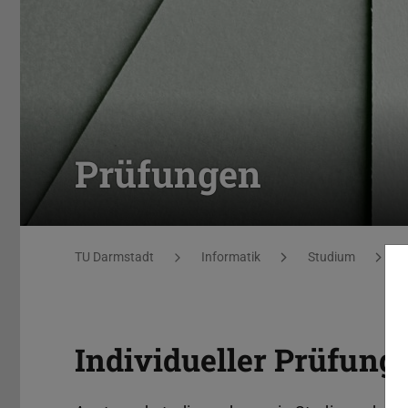
Prüfungen
Sie befinden sich hier:
TU Darmstadt
Informatik
Studium
Individueller Prüfung