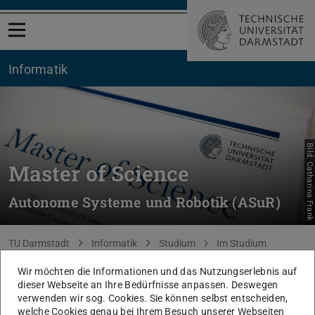
Menü öffnen
Informatik
Bild: Catharina Frank
Master of Science
Autonome Systeme und Robotik (ASuR)
Sie befinden sich hier:
TU Darmstadt
Informatik
Studium
Im Studium
Formulare und Dokumente
Ordnungen
Wir möchten die Informationen und das Nutzungserlebnis auf
dieser Webseite an Ihre Bedürfnisse anpassen. Deswegen
Ordnungen
verwenden wir sog. Cookies. Sie können selbst entscheiden,
welche Cookies genau bei Ihrem Besuch unserer Webseiten