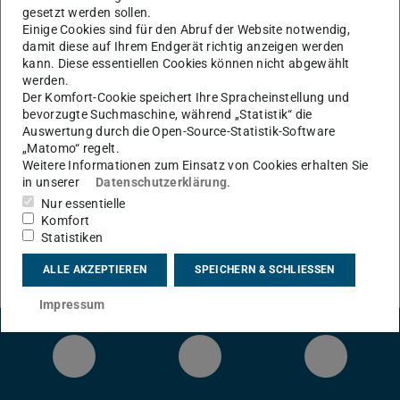
gesetzt werden sollen.
Einige Cookies sind für den Abruf der Website notwendig,
KONTAKT
damit diese auf Ihrem Endgerät richtig anzeigen werden
kann. Diese essentiellen Cookies können nicht abgewählt
werden.
Der Komfort-Cookie speichert Ihre Spracheinstellung und
bevorzugte Suchmaschine, während „Statistik“ die
Auswertung durch die Open-Source-Statistik-Software
„Matomo“ regelt.
Prüfungsordnung 2023
Weitere Informationen zum Einsatz von Cookies erhalten Sie
in unserer
Datenschutzerklärung
.
Studien- und Pruefungsplan M Sc Autonome Systeme und
Nur essentielle
Robotik PO 2023
(PDF-Datei, 549kB)
Komfort
Ordnung M Sc Autonome Systeme und Robotik PO 2023
Statistiken
(PDF-Datei, 5941kB)
Modulhandbuch M.Sc. Autonome Systeme und Robotik
ALLE AKZEPTIEREN
SPEICHERN & SCHLIESSEN
(PDF-Datei, 1378kB)
Impressum
LinkedIn-Seite des Fachbereichs Inform
YouTube
Bluesky