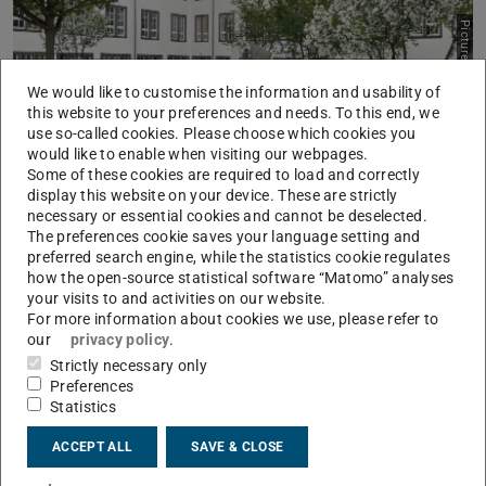
Picture: Eva von Monschaw
We would like to customise the information and usability of
this website to your preferences and needs. To this end, we
use so-called cookies. Please choose which cookies you
would like to enable when visiting our webpages.
Some of these cookies are required to load and correctly
display this website on your device. These are strictly
necessary or essential cookies and cannot be deselected.
Die Zierobstbäume sind Teil der Neugestaltung des
The preferences cookie saves your language setting and
Hofes: mehr Fahrradabstellplätze, auch für
preferred search engine, while the statistics cookie regulates
Lastenfahrräder, Sitzgelegenheiten und die Entfernung
how the open-source statistical software “Matomo” analyses
your visits to and activities on our website.
des Zaunes zur Öffnung des Hofes schaffen Raum für
For more information about cookies we use, please refer to
eine neue Wegebeziehung im Hof. Diese bindet auch den
our
privacy policy
.
Raubau und das Kunstwerk Helmut Landers verstärkt ein
Strictly necessary only
und führt durch den blühenden Baumhain mit
Preferences
Statistics
insektenfreundlicher Staudenbepflanzung. Nur ein paar
Meter weiter findet sich ein Hotel für Insekten. Ina Fleck,
ACCEPT ALL
SAVE & CLOSE
ehemalige Auszubildende in der Betriebsgruppe Dach &