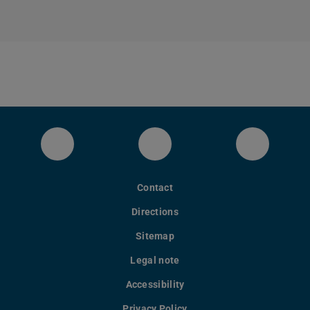
LinkedIn-Seite des Fachbereichs Inform
YouTube
Bluesky
Contact
Directions
Sitemap
Legal note
Accessibility
Privacy Policy