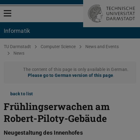
Open menu
Informatik
You are here:
TU Darmstadt
Computer Science
News and Events
News
The content of this page is only available in German.
Please go to German version of this page
.
back to list
Frühlingserwachen am
Robert-Piloty-Gebäude
Neugestaltung des Innenhofes