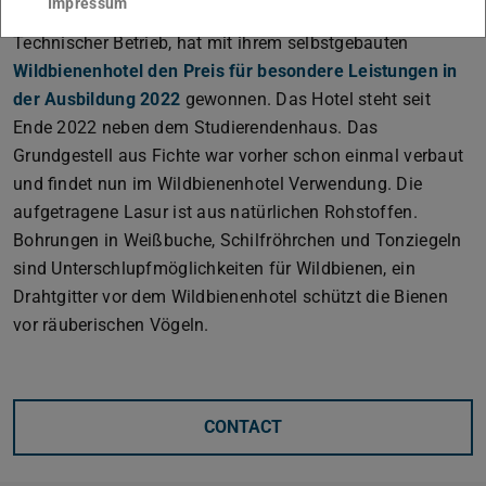
Impressum
Fach des Dezernats V – Baumanagement und ­
Technischer Betrieb, hat mit ihrem selbstgebauten
Wildbienenhotel den Preis für besondere Leistungen in
der Ausbildung 2022
gewonnen. Das Hotel steht seit
Ende 2022 neben dem Studierendenhaus. Das
Grundgestell aus Fichte war vorher schon einmal verbaut
und findet nun im Wildbienenhotel Verwendung. Die
aufgetragene Lasur ist aus natürlichen Rohstoffen.
Bohrungen in Weißbuche, Schilfröhrchen und Tonziegeln
sind Unterschlupfmöglichkeiten für Wildbienen, ein
Drahtgitter vor dem Wildbienenhotel schützt die Bienen
vor räuberischen Vögeln.
CONTACT