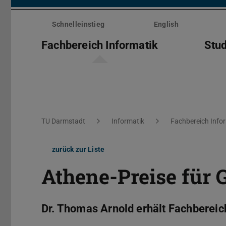
Menü
überspringen
Schnelleinstieg
English
Fachbereich Informatik
Stu
Sie befinden sich hier:
TU Darmstadt
Informatik
Fachbereich Info
zurück zur Liste
Athene-Preise für 
Dr. Thomas Arnold erhält Fachbereic