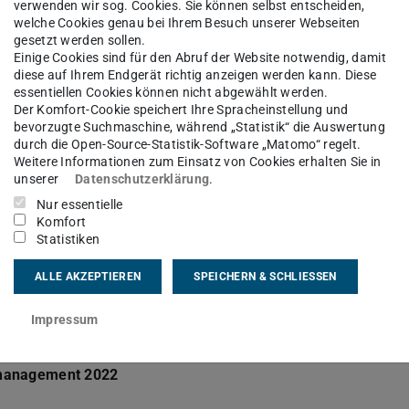
verwenden wir sog. Cookies. Sie können selbst entscheiden,
eser Gefahren konnte durch den Einsatz von
welche Cookies genau bei Ihrem Besuch unserer Webseiten
gesetzt werden sollen.
esung überwunden werden, die in den jeweiligen
Einige Cookies sind für den Abruf der Website notwendig, damit
und schnell beantworteter Frage sammelten die
diese auf Ihrem Endgerät richtig anzeigen werden kann. Diese
essentiellen Cookies können nicht abgewählt werden.
 Wettkampf um den ersten Platz der Rangliste
Der Komfort-Cookie speichert Ihre Spracheinstellung und
bevorzugte Suchmaschine, während „Statistik“ die Auswertung
durch die Open-Source-Statistik-Software „Matomo“ regelt.
Weitere Informationen zum Einsatz von Cookies erhalten Sie in
unserer
Datenschutzerklärung
.
Nur essentielle
Komfort
Statistiken
g, sehr gute fachliche
ALLE AKZEPTIEREN
SPEICHERN & SCHLIESSEN
hat einen guten Draht zu
shalb es Freude macht
Impressum
smanagement 2022