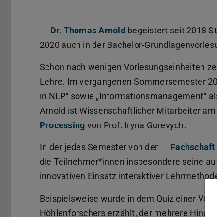
Dr. Thomas Arnold
begeistert seit 2018 S
2020 auch in der Bachelor-Grundlagenvorle
Schon nach wenigen Vorlesungseinheiten zeig
Lehre. Im vergangenen Sommersemester 2022
in NLP“ sowie „Informationsmanagement“ als 
Arnold ist Wissenschaftlicher Mitarbeiter a
Processing
von Prof. Iryna Gurevych.
In der jedes Semester von der
Fachschaft
die Teilnehmer*innen insbesondere seine au
innovativen Einsatz interaktiver Lehrmethod
Beispielsweise wurde in dem Quiz einer Vorl
Höhlenforschers erzählt, der mehrere Hind