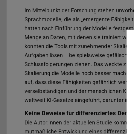
Im Mittelpunkt der Forschung stehen unvorh
Sprachmodelle, die als „emergente Fähigkei
hatten nach Einführung der Modelle festgest
Menge an Daten, mit denen sie trainiert wurd
konnten die Tools mit zunehmender Skalieru
Aufgaben lösen – beispielsweise gefälschte
Schlussfolgerungen ziehen. Das weckte zum 
Skalierung die Modelle noch besser machen
auf, dass diese Fähigkeiten gefährlich werde
verselbständigen und der menschlichen Kont
weltweit KI-Gesetze eingeführt, darunter in 
Keine Beweise für differenziertes Den
Die Autor:innen der aktuellen Studie kommen 
mutmaßliche Entwicklung eines differenzie