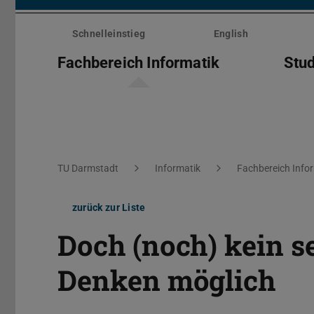
Menü
überspringen
Schnelleinstieg
English
Fachbereich Informatik
Stu
Sie befinden sich hier:
TU Darmstadt
Informatik
Fachbereich Info
zurück zur Liste
Doch (noch) kein s
Denken möglich