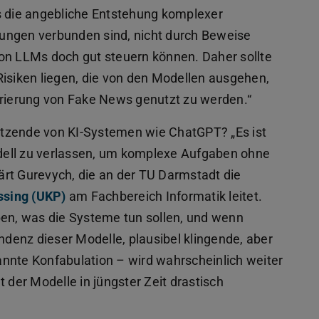
s die angebliche Entstehung komplexer
ungen verbunden sind, nicht durch Beweise
on LLMs doch gut steuern können. Daher sollte
Risiken liegen, die von den Modellen ausgehen,
erierung von Fake News genutzt zu werden.“
tzende von KI-Systemen wie ChatGPT? „Es ist
Modell zu verlassen, um komplexe Aufgaben ohne
klärt Gurevych, die an der TU Darmstadt die
ssing (UKP)
am Fachbereich Informatik leitet.
ben, was die Systeme tun sollen, und wenn
endenz dieser Modelle, plausibel klingende, aber
nnte Konfabulation – wird wahrscheinlich weiter
 der Modelle in jüngster Zeit drastisch