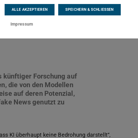
flächliche Fertigkeit, relativ einfachen
ALLE AKZEPTIEREN
SPEICHERN & SCHLIESSEN
n zeigten. Von dem, was Menschen können, seien
Impressum
wurde von TU-Informatikprofessorin Iryna
ar Madabushi von der University of Bath in
s künftiger Forschung auf
en, die von den Modellen
ise auf deren Potenzial,
Fake News genutzt zu
ass KI überhaupt keine Bedrohung darstellt“,