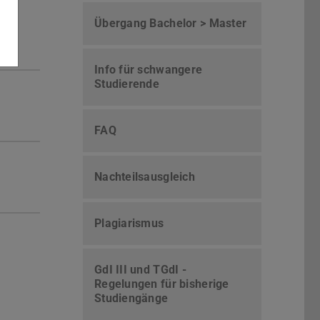
Übergang Bachelor > Master
Info für schwangere
Studierende
FAQ
Nachteilsausgleich
Plagiarismus
GdI III und TGdI -
Regelungen für bisherige
Studiengänge