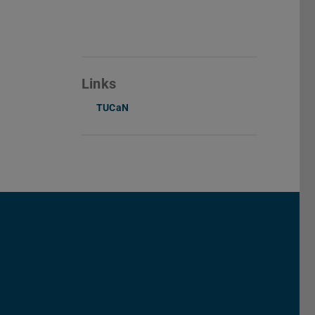
Links
TUCaN
chs Informatik der TU Darmstadt
ky