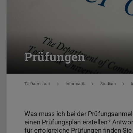
Prüfungen
Sie befinden sich hier:
TU Darmstadt
Informatik
Studium
Was muss ich bei der Prüfungsanmel
einen Prüfungsplan erstellen? Antwor
für erfolgreiche Prüfungen finden Sie 