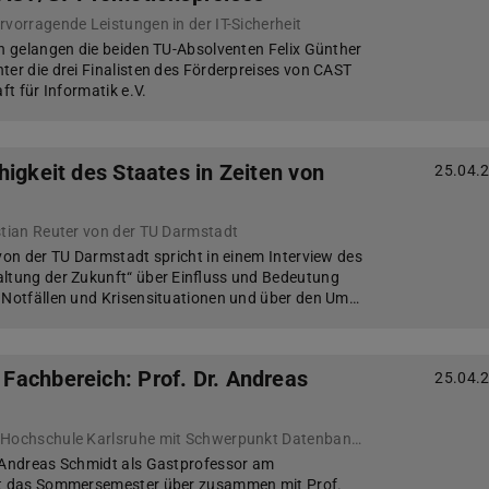
rvorragende Leistungen in der IT-Sicherheit
en gelangen die beiden TU-Absolventen Felix Günther
ter die drei Finalisten des Förderpreises von CAST
ft für Informatik e.V.
igkeit des Staates in Zeiten von
25.04.
stian Reuter von der TU Darmstadt
 von der TU Darmstadt spricht in einem Interview des
altung der Zukunft“ über Einfluss und Bedeutung
 Notfällen und Krisensituationen und über den Um…
achbereich: Prof. Dr. Andreas
25.04.
Gastprofessor von der Hochschule Karlsruhe mit Schwerpunkt Datenbanken
. Andreas Schmidt als Gastprofessor am
ht das Sommersemester über zusammen mit Prof.