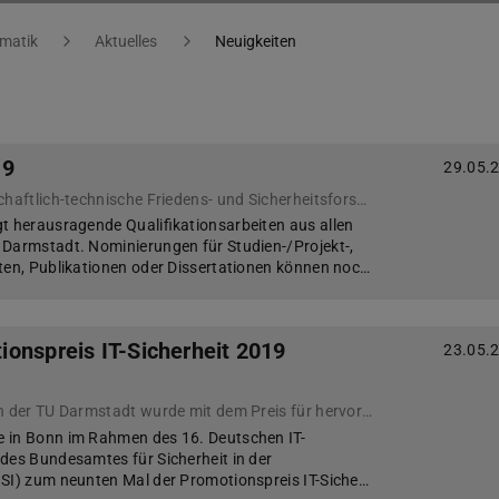
rmatik
Aktuelles
Neuigkeiten
19
29.05.
Preis für naturwissenschaftlich-technische Friedens- und Sicherheitsforschung
t herausragende Qualifikationsarbeiten aus allen
Darmstadt. Nominierungen für Studien-/Projekt-,
ten, Publikationen oder Dissertationen können noc…
onspreis IT-Sicherheit 2019
23.05.
Dr. Matthias Schulz von der TU Darmstadt wurde mit dem Preis für hervorragende Dissertationen im Bereich der IT-Sicherheit ausgezeichnet
 in Bonn im Rahmen des 16. Deutschen IT-
des Bundesamtes für Sicherheit in der
BSI) zum neunten Mal der Promotionspreis IT-Siche…