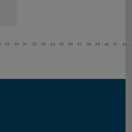
8
29
30
31
32
33
34
35
36
37
38
39
40
41
42
chs Informatik der TU Darmstadt
ky