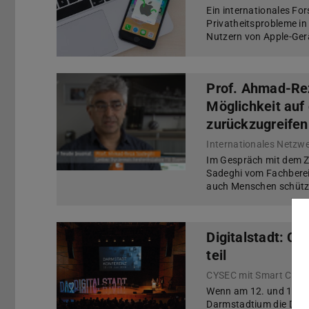
Ein internationales Fo
Privatheitsprobleme i
Nutzern von Apple-Gerä
Prof. Ahmad-Rez
Möglichkeit auf
zurückzugreifen
Internationales Netzwe
Im Gespräch mit dem Z
Sadeghi vom Fachberei
auch Menschen schütz
Digitalstadt: C
teil
Wenn am 12. und 13. J
Darmstadtium die Darm