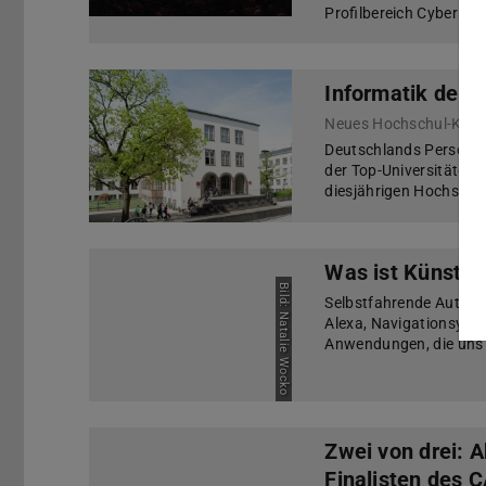
Profilbereich Cybersic
Informatik der 
Neues Hochschul-Karri
Deutschlands Personal
der Top-Universitäten 
diesjährigen Hochschul
Was ist Künstlic
Bild: Natalie Wocko
Selbstfahrende Autos, 
Alexa, Navigationsyste
Anwendungen, die uns i
Zwei von drei: 
Finalisten des 