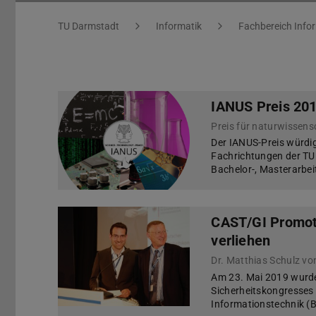
Sie befinden sich hier:
TU Darmstadt
Informatik
Fachbereich Info
IANUS Preis 20
Der IANUS-Preis würdig
Fachrichtungen der TU 
Bachelor-, Masterarbei
CAST/GI Promoti
verliehen
Am 23. Mai 2019 wurde
Sicherheitskongresses 
Informationstechnik (