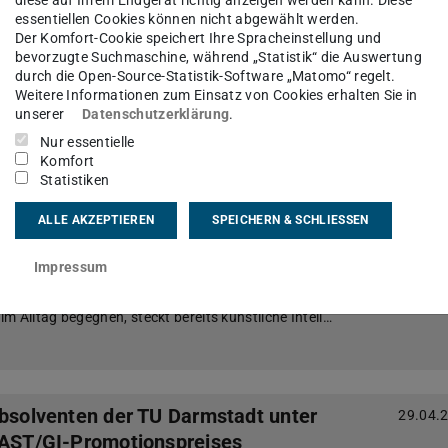
herheit an der TU Darmstadt (CYSEC) sich vor Ort z…
essentiellen Cookies können nicht abgewählt werden.
Der Komfort-Cookie speichert Ihre Spracheinstellung und
bevorzugte Suchmaschine, während „Statistik“ die Auswertung
durch die Open-Source-Statistik-Software „Matomo“ regelt.
TU Darmstadt in der Spitzengruppe
06.05.
Weitere Informationen zum Einsatz von Cookies erhalten Sie in
unserer
Datenschutzerklärung
.
ereranking der „WirtschaftsWoche“ erschienen
verantwortliche bewerten die TU Darmstadt als eine
Nur essentielle
im Land. Das zeigte sich im soeben erschienenen,
Komfort
-Karriereranking der „WirtschaftsWoche“. In der In…
Statistiken
ALLE AKZEPTIEREN
SPEICHERN & SCHLIESSEN
he Intelligenz?
01.05.
Impressum
Produktionsroboter, Sprachassistenten wie Siri und
me wie Google Maps – in vielen technischen
m Alltag begegnen, steckt bereits künstliche Intell…
Absolventen der TU Darmstadt unter
29.04.
CAST/GI-Promotionspreises