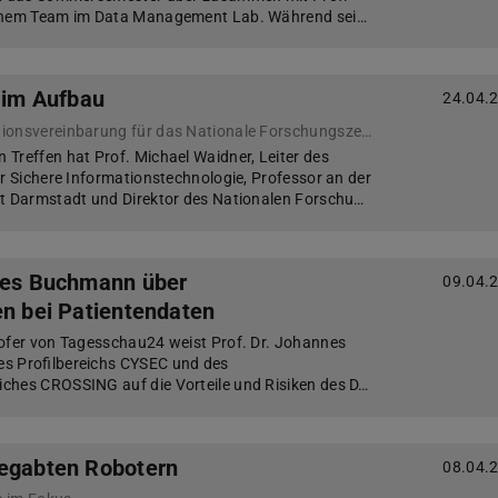
einem Team im Data Management Lab. Während sei…
t im Aufbau
24.04.
Übergabe der Kooperationsvereinbarung für das Nationale Forschungszentrum für angewandte Cybersicherheit
Treffen hat Prof. Michael Waidner, Leiter des
ür Sichere Informationstechnologie, Professor an der
ät Darmstadt und Direktor des Nationalen Forschu…
nnes Buchmann über
09.04.
en bei Patientendaten
Hofer von Tagesschau24 weist Prof. Dr. Johannes
s Profilbereichs CYSEC und des
ches CROSSING auf die Vorteile und Risiken des D…
begabten Robotern
08.04.