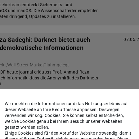
rscherteam entdeckt Sicherheits- und
n iOS und macOS. Die Wissenschafterler empfehlen
ten dringend, Updates zu installieren.
a Sadeghi: Darknet bietet auch
07.05.
 demokratische Informationen
rk „Wall Street Market“ lahmgelegt
DF heute journal erläutert Prof. Ahmad-Reza
ch Informatik, dass die Anonymität des Darknets
t.
Wir möchten die Informationen und das Nutzungserlebnis auf
YSEC nimmt an Darmstadtkonferenz
07.05.
dieser Webseite an Ihre Bedürfnisse anpassen. Deswegen
verwenden wir sog. Cookies. Sie können selbst entscheiden,
welche Cookies genau bei Ihrem Besuch unserer Webseiten
CYSEC mit Smart City Demonstrator auf der Darmstadtkonferenz der Digitalstadt Darmstadt.
gesetzt werden sollen.
uni im Wissenschafts- und Kongresszentrum
Einige Cookies sind für den Abruf der Website notwendig, damit
stadtkonferenz stattfindet wird auch der
diese auf Ihrem Endgerät richtig anzeigen werden kann. Diese