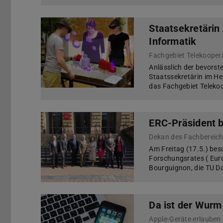
Staatsekretärin
Informatik
Anlässlich der bevors
Staatssekretärin im He
das Fachgebiet Teleko
ERC-Präsident 
Dekan des Fachbereichs
Am Freitag (17.5.) bes
Forschungsrates ( Euro
Bourguignon, die TU Da
Da ist der Wurm
Apple-Geräte erlauben