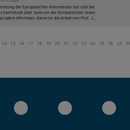
e im Fokus
rtretung der Europäischen Kommission hat sich bei
U Darmstadt über zwei von der Europäischen Union
rojekte informiert, darunter die Arbeit von Prof. J…
14
15
16
17
18
19
20
21
22
23
24
25
26
27
2
LinkedIn-Seite des Fachberei
YouTube
Blues